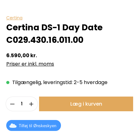
Certina
Certina DS-1 Day Date
C029.430.16.011.00
6.590,00 kr.
Priser er inkl. moms
Tilgængelig, leveringstid: 2-5 hverdage
Produktmængde: Indtast det ønskede b
Læg i kurven
Tilføj til Ønskeskyen