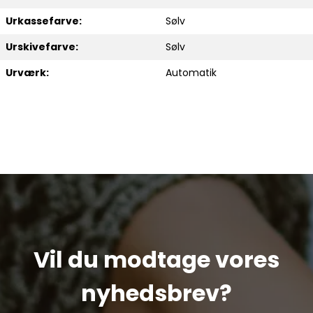
Urkassefarve:
Sølv
Urskivefarve:
Sølv
Urværk:
Automatik
Vil du modtage vores
nyhedsbrev?