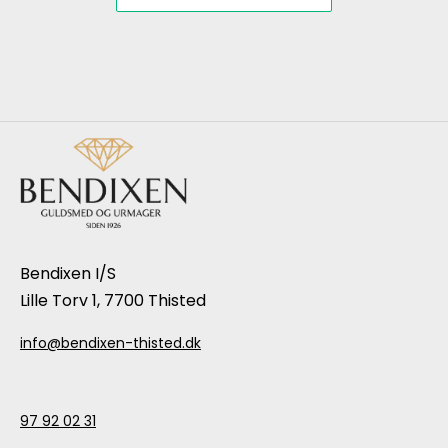
Bendixen I/S
Lille Torv 1, 7700 Thisted
info@bendixen-thisted.dk
97 92 02 31