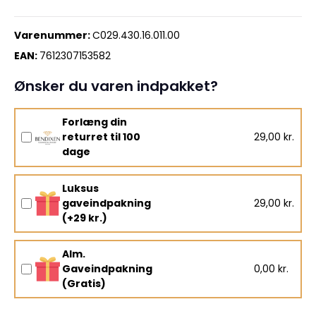
Varenummer:
C029.430.16.011.00
EAN:
7612307153582
Ønsker du varen indpakket?
Forlæng din
returret til 100
29,00 kr.
dage
Luksus
gaveindpakning
29,00 kr.
(+29 kr.)
Alm.
Gaveindpakning
0,00 kr.
(Gratis)