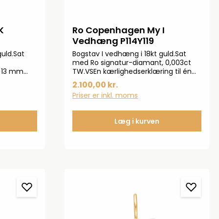
K
Ro Copenhagen My I
Vedhæng P114Y119
uld.Sat
Bogstav I vedhæng i 18kt guld.Sat
med Ro signatur-diamant, 0,003ct
 13 mm
TW.VSEn kærlighedserklæring til én
 alene,
du holder af.Vedhænget måler 13
2.100,00 kr.
ersonligt
mm med øsken.
Priser er inkl. moms
dhæng.
Læg i kurven