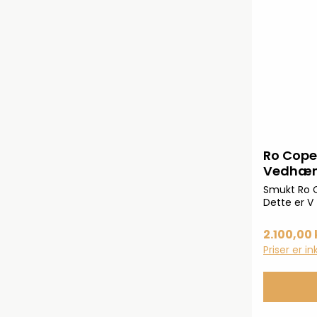
Ro Cop
Vedhæng
Smukt Ro
Dette er V
2.100,00 
Priser er i