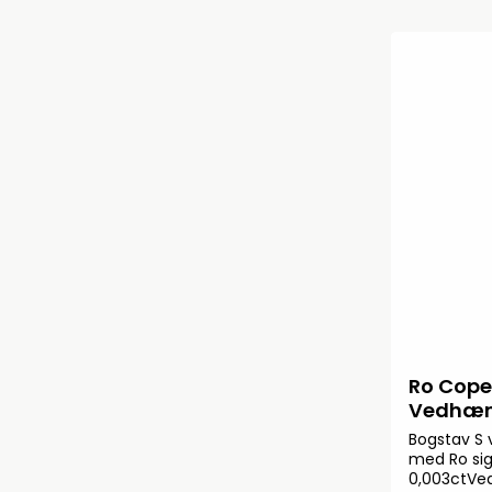
Ro Cope
Vedhæng
Bogstav S 
med Ro si
0,003ctVe