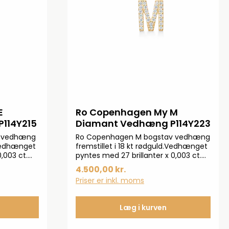
E
Ro Copenhagen My M
114Y215
Diamant Vedhæng P114Y223
v vedhæng
Ro Copenhagen M bogstav vedhæng
d.Vedhænget
fremstillet i 18 kt rødguld.Vedhænget
0,003 ct.
pyntes med 27 brillanter x 0,003 ct.
d
TW.VS på i alt 0,081ct. Mål: ca. 13 mm
4.500,00 kr.
 ikke
med øskenOBS: Kæde medfølger ikke
Priser er inkl. moms
Læg i kurven