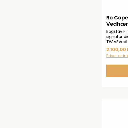
Ro Cope
Vedhæng
Bogstav F 
signatur d
TW.VSVed
øsken
2.100,00 
Priser er i