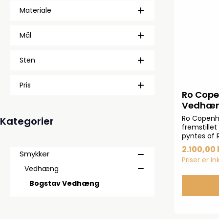
Materiale
Mål
Sten
Pris
Ro Cop
Vedhæng
Ro Copenh
Kategorier
fremstille
pyntes af 
0,003 ct. 
2.100,00 
Smykker
øskenOBS:
Priser er i
Vedhæng
Bogstav Vedhæng