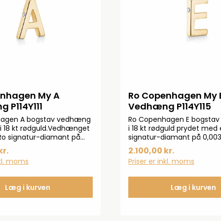
enhagen My A
Ro Copenhagen My 
 P114Y111
Vedhæng P114Y115
agen A bogstav vedhæng
Ro Copenhagen E bogsta
t i 18 kt rødguld.Vedhænget
i 18 kt rødguld prydet med e
Ro signatur-diamant på
signatur-diamant på 0,003
TW.VS. Mål: ca. 13 mm med
TW.VS.Brug vedhænget s
kr.
2.100,00 kr.
 Kæde medfølger ikke
personlig kærlighedserklær
nkl. moms
Priser er inkl. moms
ca. 13 mm med øskenVægt
gOBS: Kæde medfølger ikk
Læg i kurven
Læg i kurven