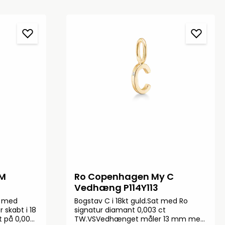
 M
Ro Copenhagen My C
Vedhæng P114Y113
 med
Bogstav C i 18kt guld.Sat med Ro
skabt i 18
signatur diamant 0,003 ct
t på 0,003
TW.VSVedhænget måler 13 mm med