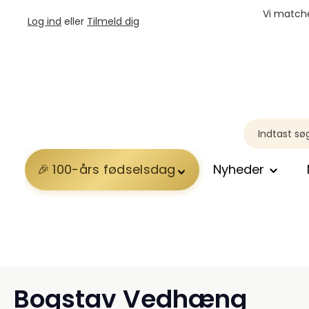
Vi matche
Log ind
eller
Tilmeld dig
100-års fødselsdag
Nyheder
Bogstav Vedhæng