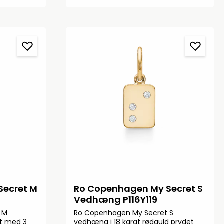
Secret M
Ro Copenhagen My Secret S
Vedhæng P116Y119
 M
Ro Copenhagen My Secret S
at med 3
vedhæng i 18 karat rødguld prydet