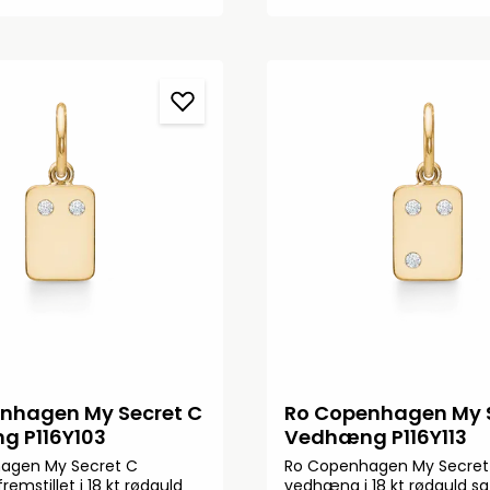
nhagen My Secret C
Ro Copenhagen My 
 P116Y103
Vedhæng P116Y113
agen My Secret C
Ro Copenhagen My Secret
emstillet i 18 kt rødguld
vedhæng i 18 kt rødguld s