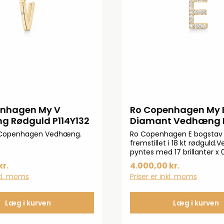
enhagen My V
Ro Copenhagen My 
 Rødguld P114Y132
Diamant Vedhæng P
 Copenhagen Vedhæng.
Ro Copenhagen E bogsta
fremstillet i 18 kt rødgul
pyntes med 17 brillanter x 
TW.VS. Mål: ca. 13 mm me
kr.
4.000,00 kr.
øskenOBS: Kæde medfølger
nkl. moms
Priser er inkl. moms
Læg i kurven
Læg i kurven