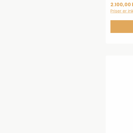
med øske
2.100,00 
Priser er i