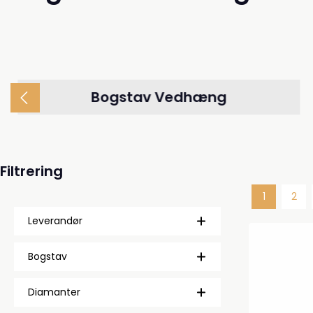
Bogstav Vedhæng
Filtrering
1
2
Side
Side
Leverandør
Bogstav
Diamanter