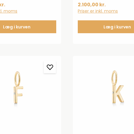
n
ct. TW.VS.Mål: ca. 13 mm 
kr.
2.100,00 kr.
øskenVægt: 0,68 g
nkl. moms
Priser er inkl. moms
Læg i kurven
Læg i kurven