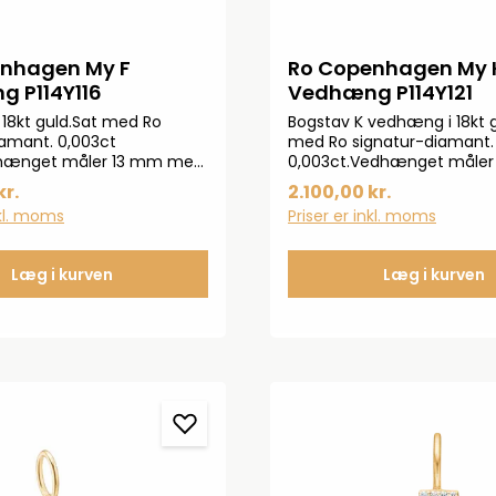
nhagen My F
Ro Copenhagen My 
 P114Y116
Vedhæng P114Y121
i 18kt guld.Sat med Ro
Bogstav K vedhæng i 18kt g
iamant. 0,003ct
med Ro signatur-diamant.
hænget måler 13 mm med
0,003ct.Vedhænget måler
med øsken.Bær vedhænget
kr.
2.100,00 kr.
eller gør det endnu mere p
nkl. moms
Priser er inkl. moms
med at matche andre ve
Læg i kurven
Læg i kurven