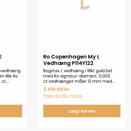
E
Ro Copenhagen My L
Vedhæng P114Y122
v vedhæng
Bogstav L vedhæng i 18kt guld.Sat
n lille Ro
med Ro signatur-diamant. 0,003
 ct.
ct.Vedhænget måler 13 mm med
om en
øsken.
2.100,00 kr.
ing.Mål:
Priser er inkl. moms
: 0,45
e
Læg i kurven