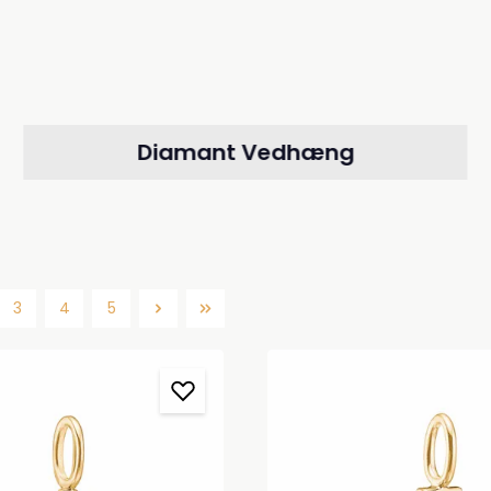
Diamant Vedhæng
3
4
5
Side
Side
Side