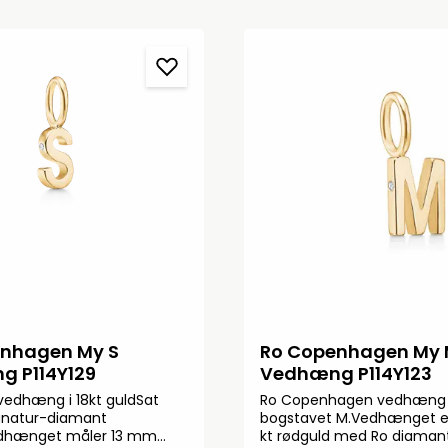
nhagen My S
Ro Copenhagen My
 P114Y129
Vedhæng P114Y123
vedhæng i 18kt guldSat
Ro Copenhagen vedhæng
gnatur-diamant
bogstavet M.Vedhænget er 
dhænget måler 13 mm
kt rødguld med Ro diaman