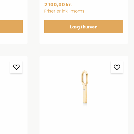
med
æsken.
2.100,00 kr.
Priser er inkl. moms
Læg i kurven