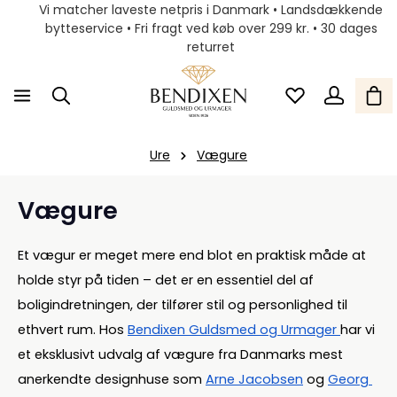
Vi matcher laveste netpris i Danmark • Landsdækkende
bytteservice • Fri fragt ved køb over 299 kr. • 30 dages
returret
Ure
Vægure
Vægure
Et vægur er meget mere end blot en praktisk måde at 
holde styr på tiden – det er en essentiel del af 
boligindretningen, der tilfører stil og personlighed til 
ethvert rum. Hos 
Bendixen Guldsmed og Urmager 
har vi 
et eksklusivt udvalg af vægure fra Danmarks mest 
anerkendte designhuse som 
Arne Jacobsen
 og 
Georg 