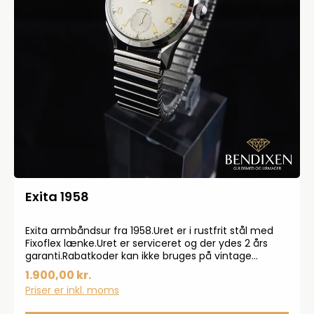
Exita 1958
Exita armbåndsur fra 1958.Uret er i rustfrit stål med
Fixoflex lænke.Uret er serviceret og der ydes 2 års
garanti.Rabatkoder kan ikke bruges på vintage
produkter.
1.900,00 kr.
Priser er inkl. moms