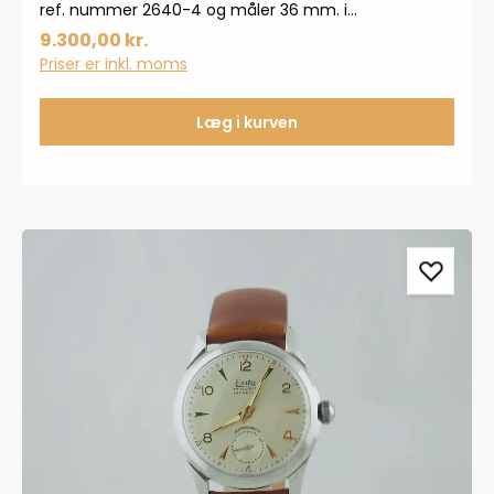
ref. nummer 2640-4 og måler 36 mm. i
diameter.Sort læderrem med originalt Omega-
9.300,00 kr.
urspænde.Omega caliber 283 med serienummer
Priser er inkl. moms
13000195.Modelnr. 2640-4.Uret er serviceret og der
ydes 2 års garanti.Rabatkoder kan ikke bruges på
vintage produkter.
Læg i kurven