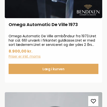
Omega Automatic De Ville 1973
Omega Automatic De Ville armbåndsur fra 1973.Uret
har cal. 661 urværk i firkantet guldkasse.Uret er med
sort læderrem.Uret er serviceret og der ydes 2 års
garanti.Rabatkoder kan ikke bruges på vintage
8.900,00 kr.
produkter.
Priser er inkl. moms
Læg i kurven