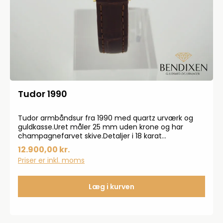
Tudor 1990
Tudor armbåndsur fra 1990 med quartz urværk og
guldkasse.Uret måler 25 mm uden krone og har
champagnefarvet skive.Detaljer i 18 karat
guld.Modelnr. 4332Varenr. 640074B6358Uret er
12.900,00 kr.
serviceret og der ydes 2 års garanti.Rabatkoder kan
Priser er inkl. moms
ikke bruges på vintage produkter.
Læg i kurven