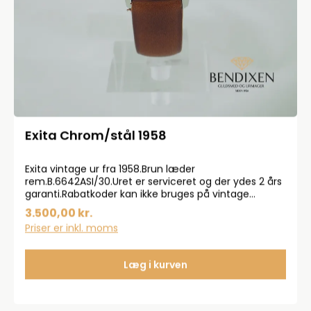
Exita Chrom/stål 1958
Exita vintage ur fra 1958.Brun læder
rem.B.6642ASI/30.Uret er serviceret og der ydes 2 års
garanti.Rabatkoder kan ikke bruges på vintage
produkter.
3.500,00 kr.
Priser er inkl. moms
Læg i kurven