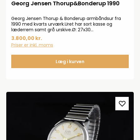
Georg Jensen Thorup&Bonderup 1990
Georg Jensen Thorup & Bonderup armbåndsur fra
1990 med kvarts urværk.Uret har sort kasse og
læderrem samt grå urskive.Ø: 27x30
mmB.5228Modelnr. 348Uret er serviceret og der ydes
3.800,00 kr.
2 års garanti.Rabatkoder kan ikke bruges på vintage
Priser er inkl. moms
produkter.
Læg i kurven