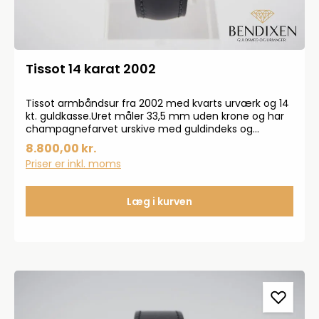
Tissot 14 karat 2002
Tissot armbåndsur fra 2002 med kvarts urværk og 14
kt. guldkasse.Uret måler 33,5 mm uden krone og har
champagnefarvet urskive med guldindeks og
visere.Modelnr. 667.320B.6356Uret er serviceret og
8.800,00 kr.
der ydes 2 års garanti.Rabatkoder kan ikke bruges på
Priser er inkl. moms
vintage produkter.
Læg i kurven