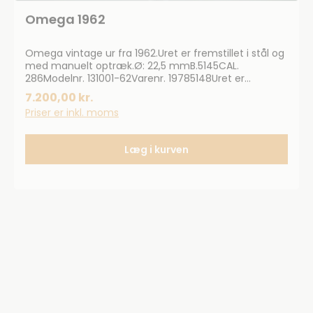
Omega 1962
Omega vintage ur fra 1962.Uret er fremstillet i stål og
med manuelt optræk.Ø: 22,5 mmB.5145CAL.
286Modelnr. 131001-62Varenr. 19785148Uret er
serviceret og der ydes 2 års garanti.Rabatkoder kan
7.200,00 kr.
ikke bruges på vintage produkter.
Priser er inkl. moms
Læg i kurven