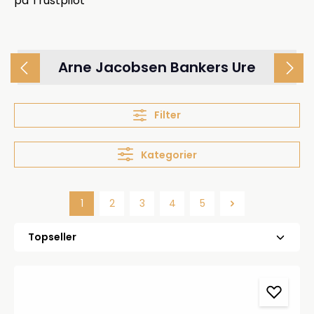
på Trustpilot
Arne Jacobsen Bankers Ure
Filter
Kategorier
1
2
3
4
5
Side
Side
Side
Side
Side