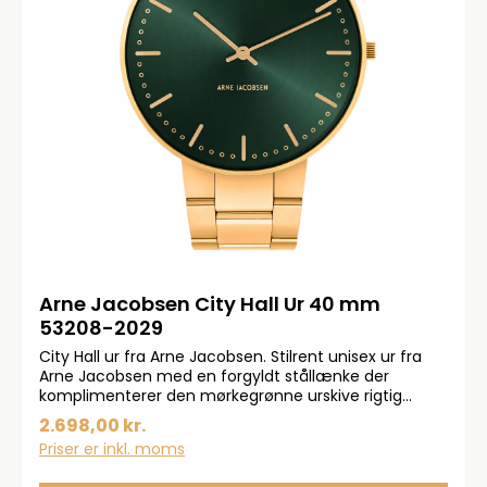
Arne Jacobsen City Hall Ur 40 mm
53208-2029
City Hall ur fra Arne Jacobsen. Stilrent unisex ur fra
Arne Jacobsen med en forgyldt stållænke der
komplimenterer den mørkegrønne urskive rigtig
godt. Uret er fremstillet i rustfrit stål og derefter
2.698,00 kr.
forgyldt.
Priser er inkl. moms