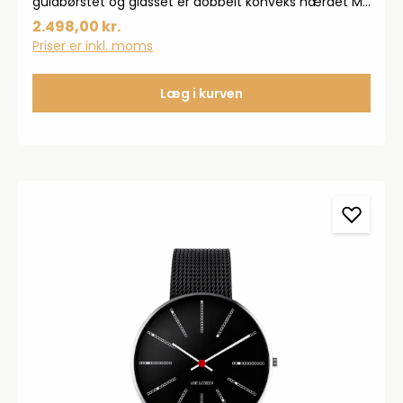
guldbørstet og glasset er dobbelt konveks hærdet M2
glas.
2.498,00 kr.
Priser er inkl. moms
Læg i kurven