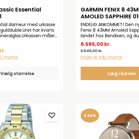
assic Essential
GARMIN FENIX 8 43
1
AMOLED SAPPHIRE 010-
02903-40
ntial dameur med urkasse
ENDELIG ANKOMMET! Den n
 guldduble.Uret har kvarts
Fenix 8 43MM Amoled Sapp
neralglas.Urkassen måler
landet hos Bendixen, og d
ts urværk betyder at uret
allerede nu bestille. Det n
6.595,00 kr.
isk og styres af batteri
Fenix 8 er udstyret med e
kr.
8.549,00 kr.
Sapphire skærm og med d
nkl. moms
Priser er inkl. moms
vilde features. Vi vil liste
herunder: MEDFØLGER EKS
REMSøvnscore og indblikIn
Vælg størrelse
Læg i kurven
kortlægningLED-lommely
PayMusiklagerAmoled
skærmTouchscreen100 m.
vandtæthedSafir krystalgl
med stållænke og 60 g me
3.64%