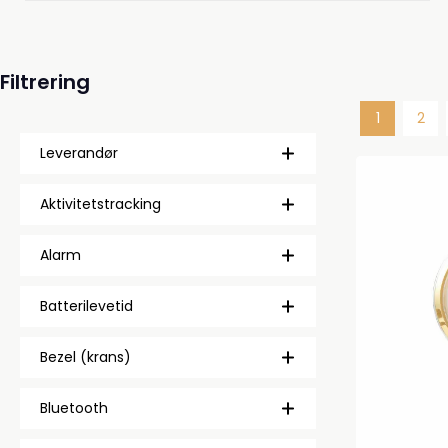
Filtrering
1
2
Side
Side
Leverandør
Aktivitetstracking
Alarm
Batterilevetid
Bezel (krans)
Bluetooth