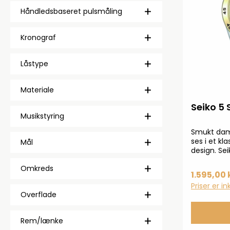
Håndledsbaseret pulsmåling
Kronograf
Låstype
Materiale
Seiko 5
Musikstyring
Smukt dam
ses i et kla
Mål
design. Se
frem og de
Omkreds
mest solg
1.595,00 
urværk bet
Priser er i
ved almin
Overflade
Rem/lænke