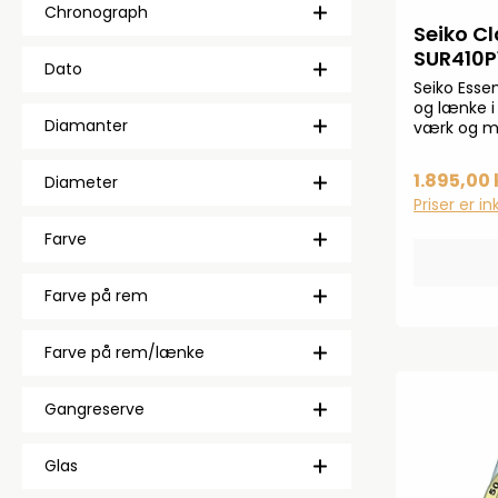
Chronograph
Seiko Cl
SUR410P
Dato
Seiko Esse
og lænke i
Diamanter
værk og mi
30 mm.Kvar
er elektron
1.895,00 
Diameter
Priser er i
Farve
Farve på rem
Farve på rem/lænke
Gangreserve
Glas