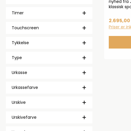
nyhed fra J
klassisk s
og sort ur
Timer
rembredde
2.695,00 
med Hardle
Priser er i
Touchscreen
og har en 
m. Automat
trækkes op
Tykkelse
håndleds
Type
Urkasse
Urkassefarve
Urskive
Urskivefarve