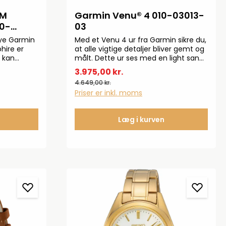
MM
Garmin Venu® 4 010-03013-
03
ye Garmin
Med et Venu 4 ur fra Garmin sikre du,
hire er
at alle vigtige detaljer bliver gemt og
u kan
målt. Dette ur ses med en light sand
ye Garmin
læderrem og med en ekstra bone
3.975,00 kr.
n Amoled
silikonerem. Uret har en diameter på
4.649,00 kr.
e nyeste
41 mm. Specifikationer:Op til 10 dages
Priser er inkl. moms
 en masse op
batterilevetidGarmin EKG appLED-
TRA
lommelygteGarmin PayMultibånds
dbygget
GPSMusiklagerAmoled
Læg i kurven
gteGarmin
skærmTouchscreen50 meter
vandtæthed
as66 g.
d titanium