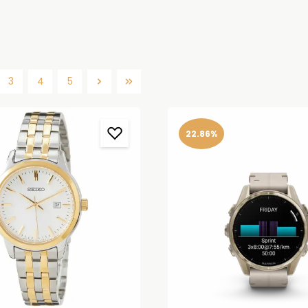
3
4
5
Side
Side
Side
22.86%