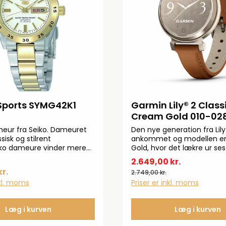
 Sports SYMG42K1
Garmin Lily® 2 Class
Cream Gold 010-02
eur fra Seiko. Dameuret
Den nye generation fra Lily
ssisk og stilrent
ankommet og modellen e
iko dameure vinder mere
Gold, hvor det lækre ur se
tte er absolut et af de
lækker tanlæderrem. Uret s
2.649,00 kr.
te.Ø 26 mm. Automatik
klassiske feminine design,
kr.
2.749,00 kr.
yder at uret trækkes op
somkendetegner Garmin Lil
nkl. moms
Priser er inkl. moms
delige håndledsbevægelse
med en masse fede feature
vil belyse nogle herunder:
Apple Pay Op til 5 dages
Læg i kurven
Læg i kurven
batteritidFlydende krystal
skærm TouchGlasmateriale