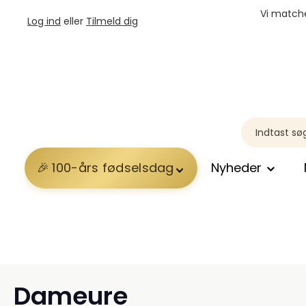
Vi matche
Log ind
eller
Tilmeld dig
100-års fødselsdag
Nyheder
Dameure