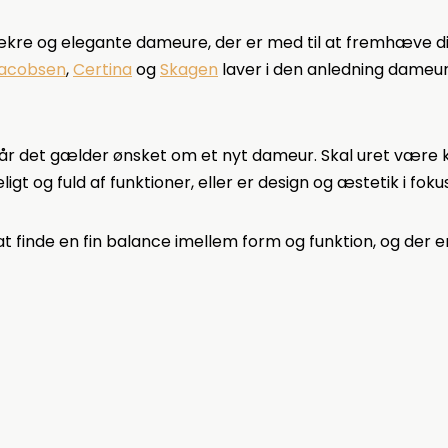
ækre og elegante dameure, der er med til at fremhæve di
Jacobsen
,
Certina
og
Skagen
laver i den anledning dameure
år det gælder ønsket om et nyt dameur. Skal uret være kl
gt og fuld af funktioner, eller er design og æstetik i foku
t finde en fin balance imellem form og funktion, og der 