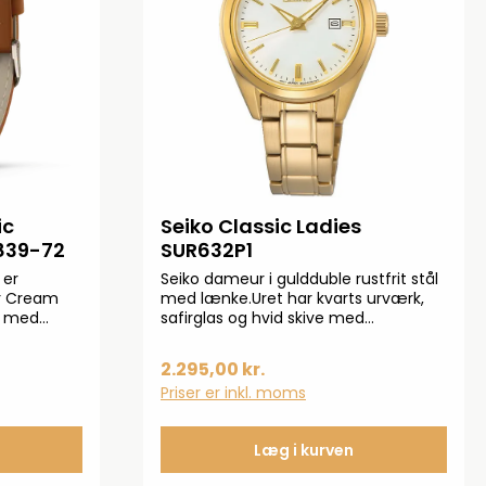
ic
Seiko Classic Ladies
839-72
SUR632P1
 er
Seiko dameur i guldduble rustfrit stål
r Cream
med lænke.Uret har kvarts urværk,
s med
safirglas og hvid skive med
es i det
datovisning.Ø: 30 mmKvarts urværk
betyder at uret er elektronisk og
2.295,00 kr.
y. Uret ses
styres af batteri
Priser er inkl. moms
s, hvor vi
 Garmin &
Læg i kurven
 i Corning