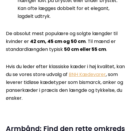
hænger lavt på brystet eller under brystet.
Kan ofte lægges dobbelt for et elegant,
lagdelt udtryk.
De absolut mest populære og solgte længder til
kvinder er
42 cm, 45 cm og 50 cm
. Til mænd er
standardlængden typisk
50 cm eller 55 cm
.
Hvis du leder efter klassiske kæder i høj kvalitet, kan
du se vores store udvalg af
BNH Kædevarer
, som
leverer tidløse kædetyper som bismarck, anker og
panserkæder i præcis den længde og tykkelse, du
ønsker.
Armbånd: Find den rette omkreds