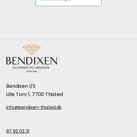
Bendixen I/S
Lille Torv 1, 7700 Thisted
info@bendixen-thisted.dk
97 92 02 31