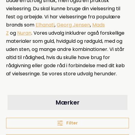
både en utrolig smuk, men også en praktisk
vielsesring. Du skal kunne bruge din vielsesring til
fest og arbejde. Vi har vielsesringe fra populære
brands som
Elhanati
,
Georg Jensen
,
Mads
Z
og
Nuran
. Vores udvalg inkludrer også forskellige
materialer som
guld, hvidguld og rødguld, med og
uden sten, og mange andre kombinationer. Vi står
altid til rådighed, hvis du skulle have brug for
rådgivning eller gode råd i forbindelse med dit køb
af vielsesringe. Se vores store udvalg herunder.
Mærker
Filter