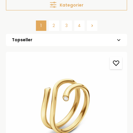
Kategorier
1
2
3
4
Side
Side
Side
Side