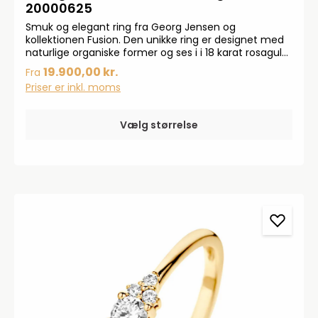
20000625
Smuk og elegant ring fra Georg Jensen og
kollektionen Fusion. Den unikke ring er designet med
naturlige organiske former og ses i i 18 karat rosaguld
med 0,15-0,20ct. brillantslebne diamanter. Ringen
19.900,00 kr.
Fra
måler 5,5 mm. på det breddeste stykke.
Priser er inkl. moms
Vælg størrelse