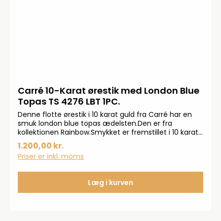
Carré 10-Karat ørestik med London Blue
Topas TS 4276 LBT 1PC.
Denne flotte ørestik i 10 karat guld fra Carré har en
smuk london blue topas ædelsten.Den er fra
kollektionen Rainbow.Smykket er fremstillet i 10 karat
guld.
1.200,00 kr.
Priser er inkl. moms
Læg i kurven