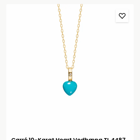
Carré 10-Karat Heart Vedhæng TL 4487