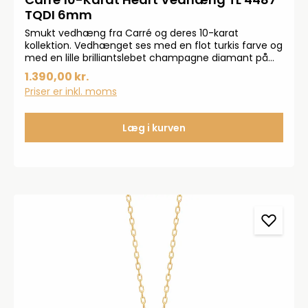
TQDI 6mm
Smukt vedhæng fra Carré og deres 10-karat
kollektion. Vedhænget ses med en flot turkis farve og
med en lille brilliantslebet champagne diamant på
0,005 carat. Vedhænget er sat med en hjerteformet
1.390,00 kr.
turkis.
Priser er inkl. moms
Læg i kurven