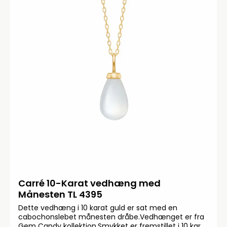
Carré 10-Karat vedhæng med
Månesten TL 4395
Dette vedhæng i 10 karat guld er sat med en
cabochonslebet månesten dråbe.Vedhænget er fra
Gem Candy kollektion.Smykket er fremstillet i 10 karat