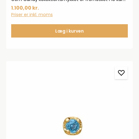
guld.Vedhænget er derfor stemplet med 417, da
1.100,00 kr.
smykket indeholder mindst 41,7% rent guld.
Priser er inkl. moms
Læg i kurven