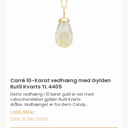
Carré 10-Karat vedhæng med Gylden
Rutil Kvarts TL 4405
Dette vedhæng i 10 karat guld er sat med
cabochonslebet gylden Rutil Kvarts
dråbe. Vedhænget er fra Gem Candy
kollektionen.Kollektionen byder på af farverige
1.100,00 kr.
ædelsten.
Priser er inkl. moms