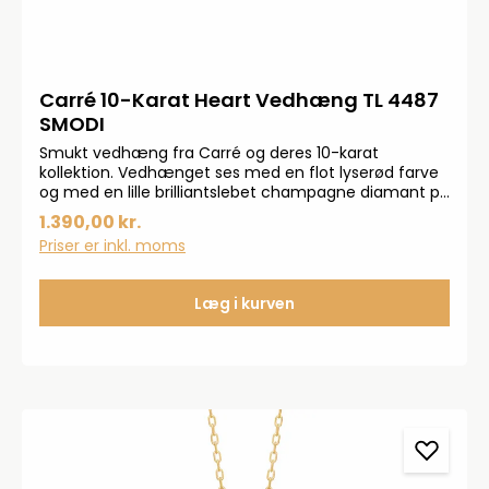
Carré 10-Karat Heart Vedhæng TL 4487
SMODI
Smukt vedhæng fra Carré og deres 10-karat
kollektion. Vedhænget ses med en flot lyserød farve
og med en lille brilliantslebet champagne diamant på
0,005 carat. Vedhænget er sat med en hjerteformet
1.390,00 kr.
Sandmånestenaf AAA-kvalitet.
Priser er inkl. moms
Læg i kurven