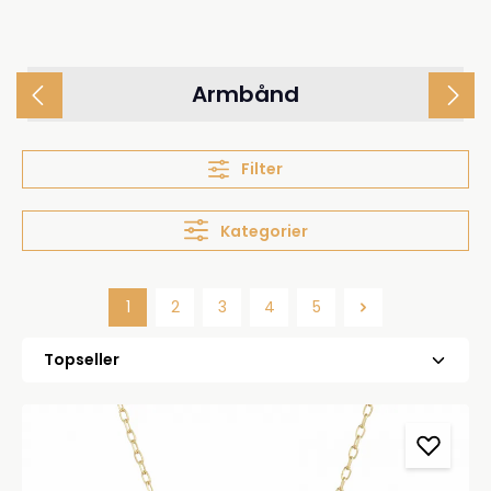
Armbånd
Filter
Kategorier
1
2
3
4
5
Side
Side
Side
Side
Side