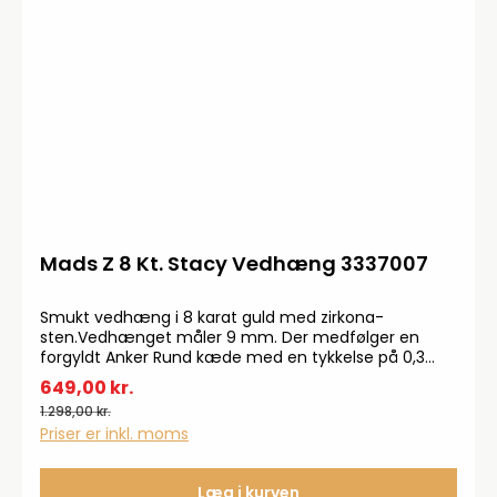
Mads Z 8 Kt. Stacy Vedhæng 3337007
Smukt vedhæng i 8 karat guld med zirkona-
sten.Vedhænget måler 9 mm. Der medfølger en
forgyldt Anker Rund kæde med en tykkelse på 0,3
mm.
649,00 kr.
1.298,00 kr.
Priser er inkl. moms
Læg i kurven