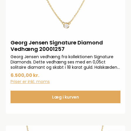
Georg Jensen Signature Diamond
Vedhæng 20001257
Georg Jensen vedhæng fra kollektionen Signature
Diamonds. Dette vedhæng ses med en 0,05ct
solitaire diamant og skabt i 18 karat guld. Halskæden
måler 45cm.
6.500,00 kr.
Priser er inkl. moms
Læg i kurven