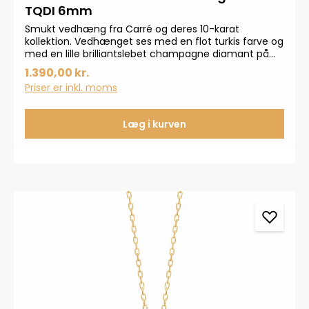
TQDI 6mm
Smukt vedhæng fra Carré og deres 10-karat
kollektion. Vedhænget ses med en flot turkis farve og
med en lille brilliantslebet champagne diamant på
0,005 carat. Vedhænget er sat med en hjerteformet
1.390,00 kr.
turkis.
Priser er inkl. moms
Læg i kurven