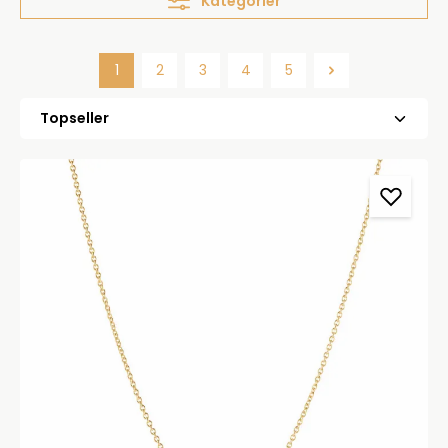
Kategorier
1
2
3
4
5
Side
Side
Side
Side
Side