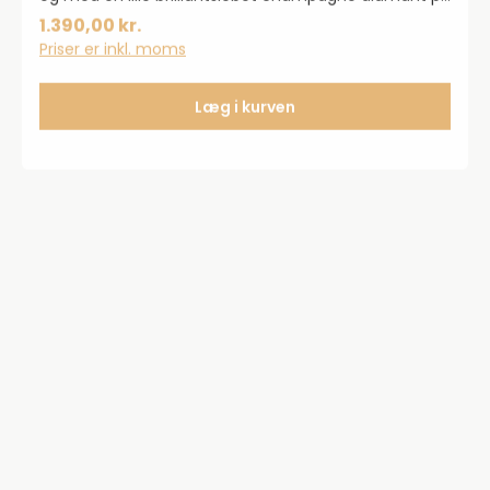
0,005 carat. Vedhænget er sat med en hjerteformet
1.390,00 kr.
Sandmånestenaf AAA-kvalitet.
Priser er inkl. moms
Læg i kurven
50%