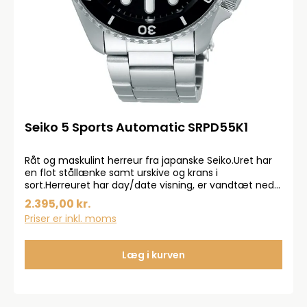
Seiko 5 Sports Automatic SRPD55K1
Råt og maskulint herreur fra japanske Seiko.Uret har
en flot stållænke samt urskive og krans i
sort.Herreuret har day/date visning, er vandtæt ned
til 100 meter og har en gennemsigtig
2.395,00 kr.
bagkasse.Derudover har uret en gangreserve på 41
Priser er inkl. moms
timer, hvilket gør det til et gennemført ur.Automatik
urværk betyder at uret trækkes op ved almindelige
håndledsbevægelse
Læg i kurven