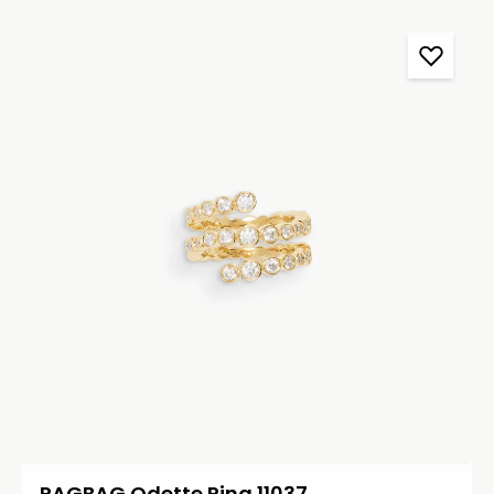
RAGBAG Odette Ring 11037