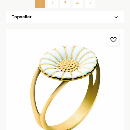
1
2
3
4
Side
Side
Side
Side