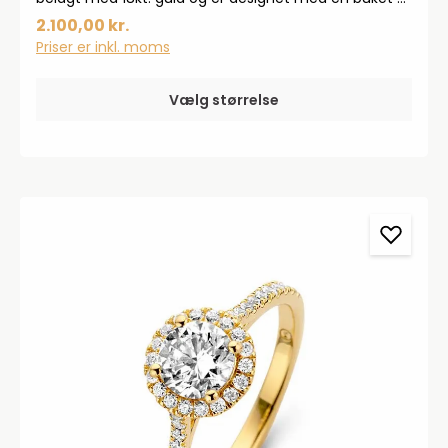
marguerit blomster som er håndmalet med hvid
2.100,00 kr.
emalje.
Priser er inkl. moms
Vælg størrelse