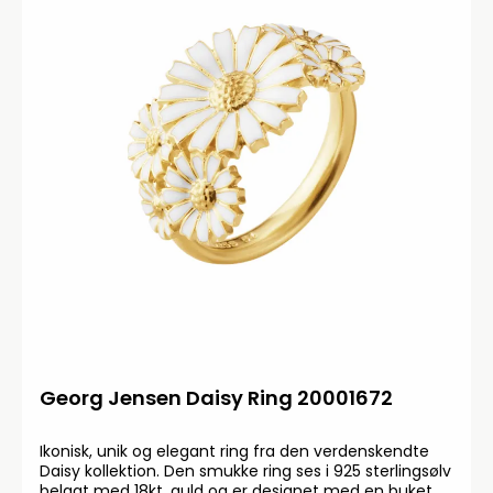
Georg Jensen Daisy Ring 20001672
Ikonisk, unik og elegant ring fra den verdenskendte
Daisy kollektion. Den smukke ring ses i 925 sterlingsølv
belagt med 18kt. guld og er designet med en buket af