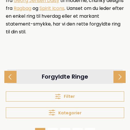
fra
Georg Jensen Daisy
til moderne, chunky designs
fra
Ragbag
og
Spirit Icons
. Uanset om du leder efter
en enkel ring til hverdag eller et markant
statement-smykke, har vi den rette forgyldte ring
til din stil.
Forgyldte Ringe
Filter
Kategorier