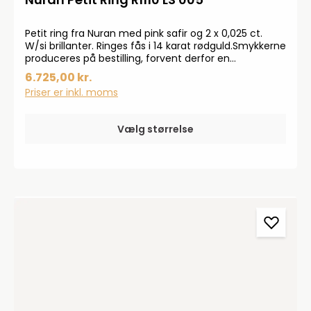
Petit ring fra Nuran med pink safir og 2 x 0,025 ct.
W/si brillanter. Ringes fås i 14 karat rødguld.Smykkerne
produceres på bestilling, forvent derfor en
leveringstid på op til 14 dageHar du specielle ønsker,
6.725,00 kr.
kontakt da gerne kundeservice på info@bendixen-
Priser er inkl. moms
thisted.dk eller Tlf: 97 92 02 31Der tages forbehold for
trykfejl og prisstigninger.
Vælg størrelse