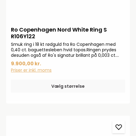
Ro Copenhagen Nord White Ring S
R106Y122
Smuk ring i 18 kt rødguld fra Ro Copenhagen med
0,40 ct. baguettesleben hvid topas.Ringen prydes
desuden også af Ro's signatur brillant på 0,003 ct.
TW.VS.Mål:Fatningen måler 7 x 4 mmHøjde 4,6
9.900,00 kr.
mmRing profil Ø 1,5 mm
Priser er inkl. moms
Vælg størrelse