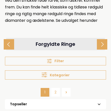
ved den smukke røde farve, som diskret kommer
frem. Du kan finde helt klassiske og tidløse rødguld
ringe og rigtig mange rødguld ringe findes med
diamanter og ædelstene. Se udvalget herunder
Forgyldte Ringe
Filter
Kategorier
1
2
Side
Side