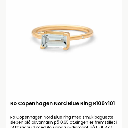
Ro Copenhagen Nord Blue Ring R106Y101
Ro Copenhagen Nord Blue ring med smuk baguette-
sleben blå akvamarin på 0,65 ct.Ringen er fremstillet i
18 kt rødguld med Ro signatur-diamant på 0,003 ct.