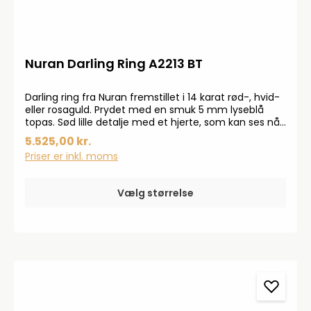
Nuran Darling Ring A2213 BT
Darling ring fra Nuran fremstillet i 14 karat rød-, hvid-
eller rosaguld. Prydet med en smuk 5 mm lyseblå
topas. Sød lille detalje med et hjerte, som kan ses når
du kigger på ringen fra siden af.Smykkerne
5.525,00 kr.
produceres på bestilling, forvent derfor en
Priser er inkl. moms
leveringstid på op til 14 dageHar du specielle ønsker,
kontakt da gerne kundeservice på info@bendixen-
thisted.dk eller Tlf: 97 92 02 31Der tages forbehold for
Vælg størrelse
trykfejl og prisstigninger.