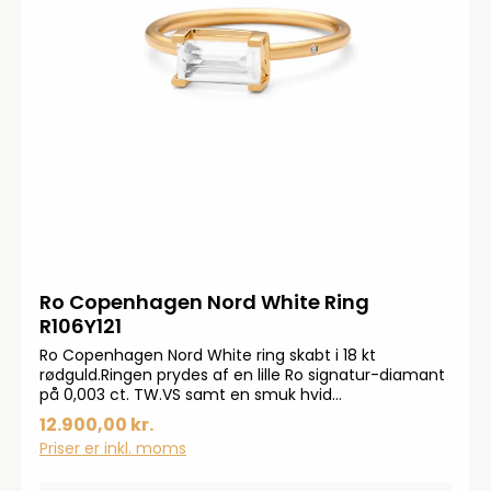
Ro Copenhagen Nord White Ring
R106Y121
Ro Copenhagen Nord White ring skabt i 18 kt
rødguld.Ringen prydes af en lille Ro signatur-diamant
på 0,003 ct. TW.VS samt en smuk hvid
topas.Mål:Fatningen måler 9 x 5,40 mm. Højde: 5,3
12.900,00 kr.
mm Ring profil Ø 1,5 mm
Priser er inkl. moms