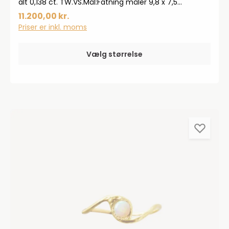
alt 0,138 ct. TW.VS.Mål:Fatning måler 9,8 x 7,5
mmHøjde: 2,5 mmRing profil Ø 1,6 mm
11.200,00 kr.
Priser er inkl. moms
Vælg størrelse