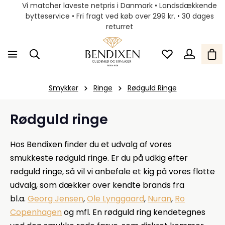
Vi matcher laveste netpris i Danmark • Landsdækkende
bytteservice • Fri fragt ved køb over 299 kr. • 30 dages
returret
Smykker
Ringe
Rødguld Ringe
Rødguld ringe
Hos Bendixen finder du et udvalg af vores
smukkeste rødguld ringe. Er du på udkig efter
rødguld ringe, så vil vi anbefale et kig på vores flotte
udvalg, som dækker over kendte brands fra
bl.a.
Georg Jensen
,
Ole Lynggaard
,
Nuran
,
Ro
Copenhagen
og mfl. En rødguld ring kendetegnes