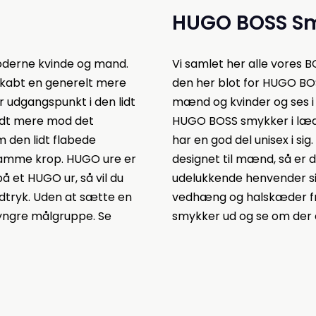
HUGO BOSS S
moderne kvinde og mand.
Vi samlet her alle vores
 skabt en generelt mere
den her blot for HUGO BO
er udgangspunkt i den lidt
mænd og kvinder og ses i m
lidt mere mod det
HUGO BOSS smykker i læd
m den lidt flabede
har en god del unisex i s
 samme krop. HUGO ure er
designet til mænd, så er
 et HUGO ur, så vil du
udelukkende henvender sig
 udtryk. Uden at sætte en
vedhæng og halskæder fr
t yngre målgruppe. Se
smykker ud og se om der er 