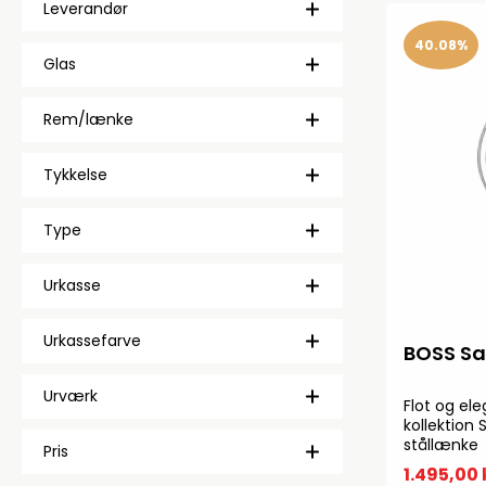
Leverandør
40.08%
Glas
Rem/lænke
Tykkelse
Type
Urkasse
Urkassefarve
BOSS Sa
Urværk
Flot og el
kollektion 
stållænke
Pris
1.495,00 