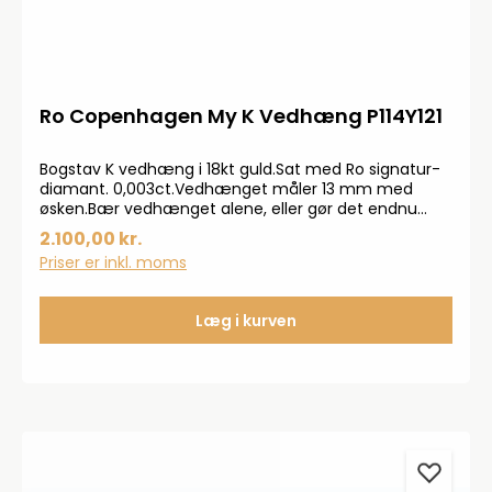
Ro Copenhagen My K Vedhæng P114Y121
Bogstav K vedhæng i 18kt guld.Sat med Ro signatur-
diamant. 0,003ct.Vedhænget måler 13 mm med
øsken.Bær vedhænget alene, eller gør det endnu
mere personligt med at matche andre vedhæng.
2.100,00 kr.
Priser er inkl. moms
Læg i kurven