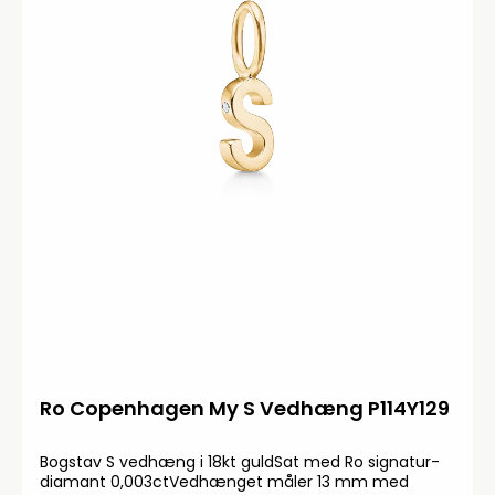
Ro Copenhagen My S Vedhæng P114Y129
Bogstav S vedhæng i 18kt guldSat med Ro signatur-
diamant 0,003ctVedhænget måler 13 mm med