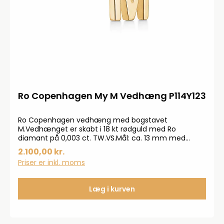
Ro Copenhagen My M Vedhæng P114Y123
Ro Copenhagen vedhæng med bogstavet
M.Vedhænget er skabt i 18 kt rødguld med Ro
diamant på 0,003 ct. TW.VS.Mål: ca. 13 mm med
øskenVægt: 0,68 g
2.100,00 kr.
Priser er inkl. moms
Læg i kurven