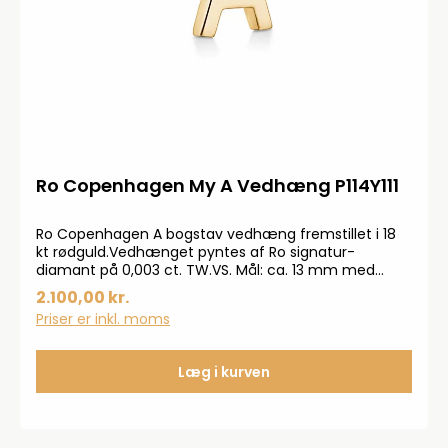
Ro Copenhagen My A Vedhæng P114Y111
Ro Copenhagen A bogstav vedhæng fremstillet i 18
kt rødguld.Vedhænget pyntes af Ro signatur-
diamant på 0,003 ct. TW.VS. Mål: ca. 13 mm med
øskenOBS: Kæde medfølger ikke
2.100,00 kr.
Priser er inkl. moms
Læg i kurven