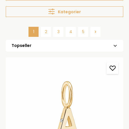
Kategorier
1
2
3
4
5
Side
Side
Side
Side
Side