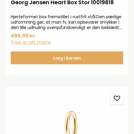
Georg Jensen Heart Box Stor 10019818
Hjerteformet box fremstillet i rustfrit stål.Den særlige
udformning gør, at man fx. kan opbevarer smykker i
den lille udhuling ovenpå.Indvendigt er den beklædt
med et beskyttende lag silikone.Den perfekte gave
499,00 kr.
idé til bl.a. mors dag.Den tåler ikke at komme i
Priser er inkl. moms
opvaskemaskinen og bør ikke bruges til opbevaring af
fødevarer.
Læg i kurven