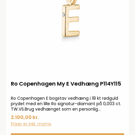
Ro Copenhagen My E Vedhæng P114Y115
Ro Copenhagen E bogstav vedhæng i 18 kt rødguld
prydet med en lille Ro signatur-diamant på 0,003 ct.
TW.VS.Brug vedhænget som en personlig
kærlighedserklæring.Mål: ca. 13 mm med øskenVægt:
2.100,00 kr.
0,45 gOBS: Kæde medfølger ikke
Priser er inkl. moms