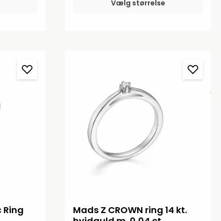
egant
Vælg størrelse
ard har
n for
ion fra
dler de
lle og enkle
 og perler,
de. Magic
ge og
e
et
om Georg
r.Magic
vidguld.B:
 Ring
Mads Z CROWN ring 14 kt.
hvidguld m. 0,04 ct