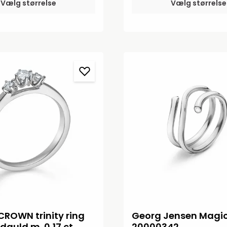
Vælg størrelse
kærlighedshistorie som el
Vælg størrelse
vielsesring.Regitze Overga
designet Magic kollektione
Georg Jensen med inspirat
naturens linjer. Hun forvan
tidløse former til skulpture
smykker af guld, diamanter
som er sanselige og stilful
kollektionens ringe, ørerin
armringe forener modern
skandinavisk design med d
enestående håndværk, s
Jensens sølvsmede mestre
ringen er udført i 18 karat h
3,8 mm.
CROWN trinity ring
Georg Jensen Magic
vidguld m. 0,17 ct
20000342