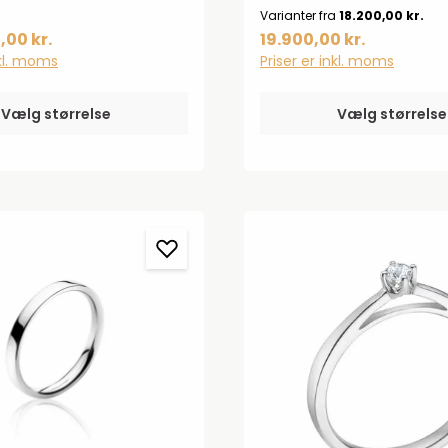
 pavé safirer, som sætter
Fusion ringe. Se mulighede
Varianter fra
18.200,00 kr.
e og farve i
vores mange Fusion ringe
,00 kr.
19.900,00 kr.
 Med sin tidløse design ser
i 18 karat hvidguld, hvor
nkl. moms
Priser er inkl. moms
 bruges som center for de
muligheder i Fusion
en.
Vælg størrelse
Vælg størrelse