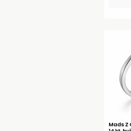
Mads Z 
14 kt. h