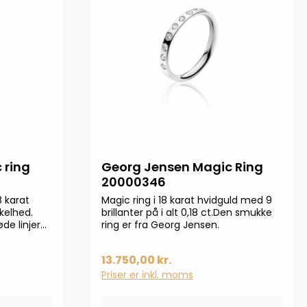
 ring
Georg Jensen Magic Ring
20000346
8 karat
Magic ring i 18 karat hvidguld med 9
nkelhed.
brillanter på i alt 0,18 ct.Den smukke
de linjer
ring er fra Georg Jensen.
ykke, der
tonet
13.750,00 kr.
iske ring
med andre
Priser er inkl. moms
ler lad den