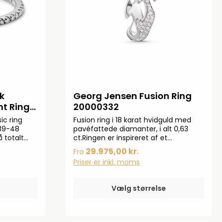
k
Georg Jensen Fusion Ring
nt Ring
20000332
c ring
Fusion ring i 18 karat hvidguld med
 39-48
pavéfattede diamanter, i alt 0,63
 totalt
ct.Ringen er inspireret af et
1,7 mm.
snedækket landskab.Kombiner ringen
29.975,00 kr.
Fra
med en af de andre Fusion ringe og
Priser er inkl. moms
skab dit helt unikke design.
Vælg størrelse