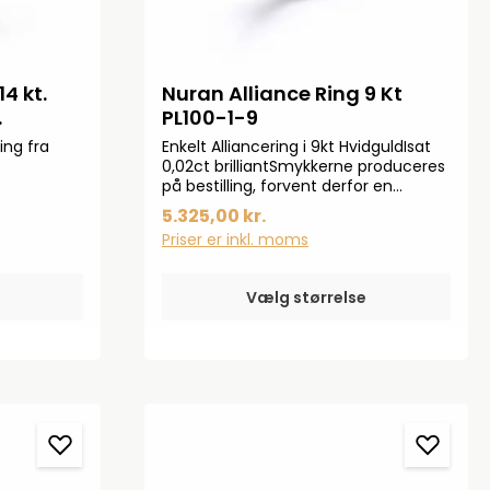
4 kt.
Nuran Alliance Ring 9 Kt
PL100-1-9
ing fra
Enkelt Alliancering i 9kt HvidguldIsat
0,02ct brilliantSmykkerne produceres
på bestilling, forvent derfor en
leveringstid på op til 14 dageHar du
5.325,00 kr.
specielle ønsker, kontakt da gerne
Priser er inkl. moms
kundeservice på info@bendixen-
thisted.dk eller Tlf: 97 92 02 31Der
tages forbehold for trykfejl og
Vælg størrelse
prisstigninger.