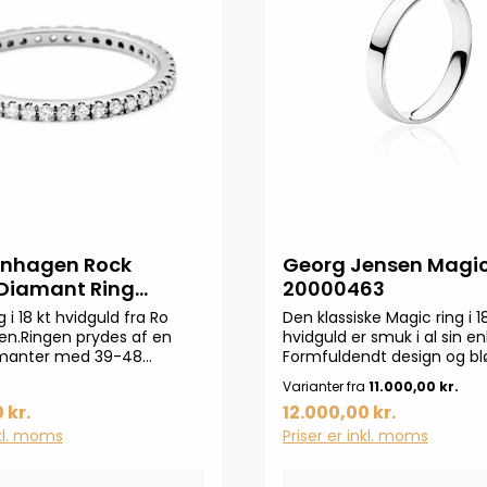
imalistisk skandinavisk
klassisk elegance.Magic
emstillet i 18 karat
enhagen Rock
Georg Jensen Magic
 Diamant Ring
20000463
1
g i 18 kt hvidguld fra Ro
Den klassiske Magic ring i 1
n.Ringen prydes af en
hvidguld er smuk i al sin e
manter med 39-48
Formfuldendt design og blø
ebne diamanter på samlet
gør ringen til et tidløst sm
Varianter fra
11.000,00 kr.
 ct. TW.VS. ​Ring profil 1,7
udstråler elegance og ned
 kr.
12.000,00 kr.
luksus. Brug den minimalist
alene eller i kombination 
nkl. moms
Priser er inkl. moms
smykker fra din samling, el
fortælle jeres personlige