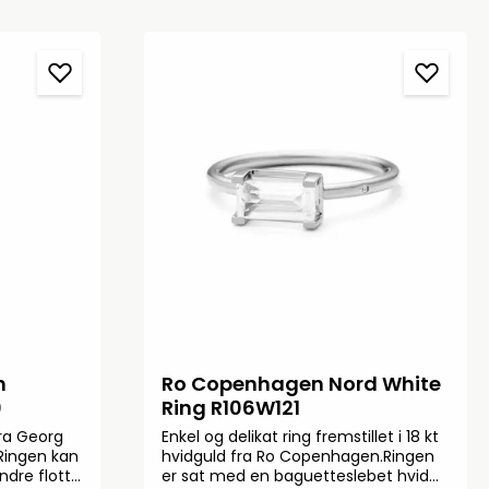
n
Ro Copenhagen Nord White
0
Ring R106W121
fra Georg
Enkel og delikat ring fremstillet i 18 kt
 Ringen kan
hvidguld fra Ro Copenhagen.Ringen
dre flotte
er sat med en baguetteslebet hvid