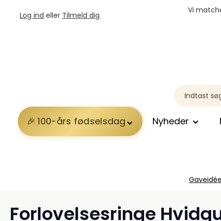
Vi matche
Log ind
eller
Tilmeld dig
100-års fødselsdag
Nyheder
Gaveidée
Forlovelsesringe Hvidg