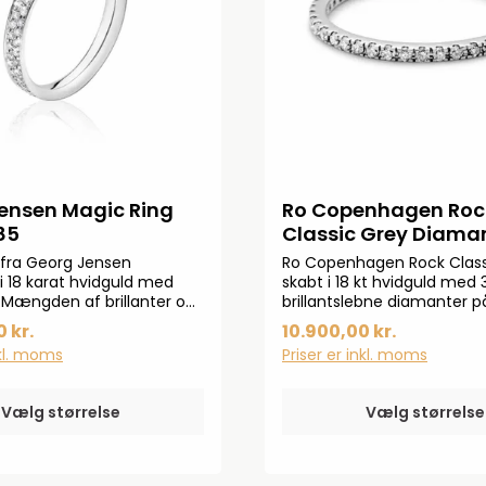
ensen Magic Ring
Ro Copenhagen Roc
85
Classic Grey Diama
R110W102
 fra Georg Jensen
Ro Copenhagen Rock Classi
 i 18 karat hvidguld med
skabt i 18 kt hvidguld med
Mængden af brillanter og
brillantslebne diamanter på
rat vil variere alt efter
0,312-0,384 ct. Ring profil 
 kr.
10.900,00 kr.
på ringen.
nkl. moms
Priser er inkl. moms
Vælg størrelse
Vælg størrelse