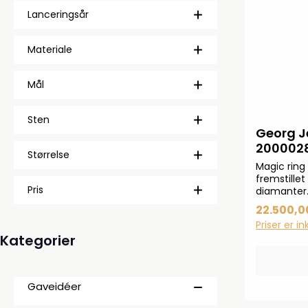
Lanceringsår
Materiale
Mål
Sten
Georg J
200002
Størrelse
Magic ring
fremstillet
Pris
diamanter.
vægten i ka
22.500,00
størrelsen 
Priser er i
Kategorier
Gaveidéer