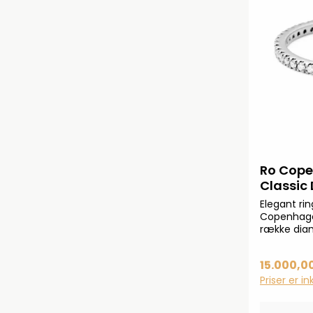
mellem min
design og 
ringen er fr
hvidguld.
Ro Cop
Classic
R110W10
Elegant rin
Copenhage
række dia
brillantsl
0,320-0,400
15.000,00
mm.
Priser er i