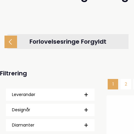
Forlovelsesringe Forgyldt
Filtrering
1
2
Side
Side
Leverandør
Designår
Diamanter