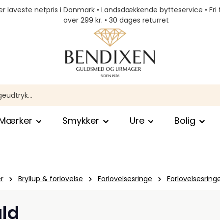
r laveste netpris i Danmark • Landsdækkende bytteservice • Fri 
over 299 kr. • 30 dages returret
Mærker
Smykker
Ure
Bolig
r
Bryllup & forlovelse
Forlovelsesringe
Forlovelsesring
uld