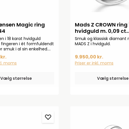
ensen Magic ring
Mads Z CROWN ring 1
44
hvidguld m. 0,09 ct
diamant 1641609
n i 18 karat hvidguld
Smuk og klassisk diamant r
fingeren i ét formfuldendt
MADS Z i hvidguld.
r smuk i al sin enkelhed.
 minimalistiske linjer gør
kr.
9.950,00 kr.
et tidløst smykke, som også
nkl. moms
Priser er inkl. moms
nt og klassisk vielsesring i
Magic ringen er betagende i
g i kombination med andre
Vælg størrelse
Vælg størrelse
a din personlige
de og skulpturelle linjer
r Magic kollektionen, som
t af Regitze Overgaard for
en. De enkle og
ede smykker er skabt med
 fra naturens former, og
 fremhæver skønheden i
er bærer dem. Kollektionen
 enestående vis balancen