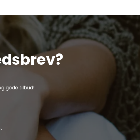
edsbrev?
g gode tilbud!
.