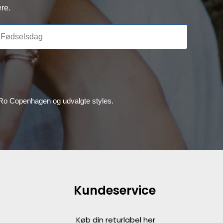
re.
, Ro Copenhagen og udvalgte styles.
Kundeservice
Køb din returlabel her