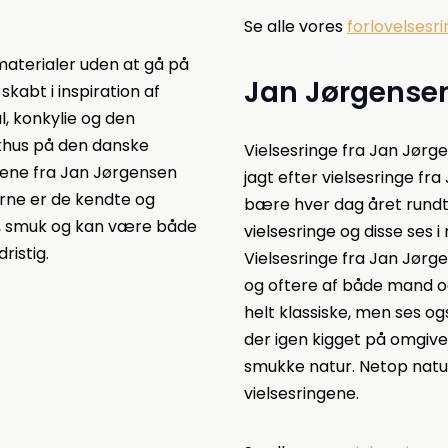
Se alle vores
forlovelsesr
materialer uden at gå på
Jan Jørgensen
kabt i inspiration af
l, konkylie og den
okhus på den danske
Vielsesringe fra Jan Jørge
ngene fra Jan Jørgensen
jagt efter vielsesringe fra
rne er de kendte og
bære hver dag året rundt.
e, smuk og kan være både
vielsesringe og disse ses i
ristig.
Vielsesringe fra Jan Jørg
og oftere af både mand o
helt klassiske, men ses o
der igen kigget på omgiv
smukke natur. Netop natur
vielsesringene.