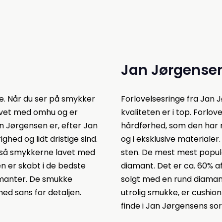
Jan Jørgensen
e. Når du ser på smykker
Forlovelsesringe fra Jan 
lavet med omhu og er
kvaliteten er i top. Forlov
n Jørgensen er, efter Jan
hårdførhed, som den har mo
ed og lidt dristige sind.
og i eksklusive materialer
 også smykkerne lavet med
sten. De mest mest popul
en er skabt i de bedste
diamant. Det er ca. 60% af
amanter. De smukke
solgt med en rund diamant
ed sans for detaljen.
utrolig smukke, er cushion
finde i Jan Jørgensens so