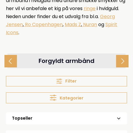
armbånd i hvidguld med andre smukke smykker og
her vil vi anbefale et kig på vores
ringe
i hvidguld.
Neden under finder du et udvalg fra bl.a.
Georg
Jensen
,
Ro Copenhagen
,
Mads Z
,
Nuran
og
Spirit
Icons
.
Forgyldt armbånd
Filter
Kategorier