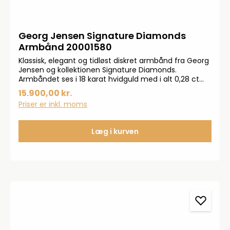
Georg Jensen Signature Diamonds
Armbånd 20001580
Klassisk, elegant og tidløst diskret armbånd fra Georg
Jensen og kollektionen Signature Diamonds.
Armbåndet ses i 18 karat hvidguld med i alt 0,28 ct
TW.VVS diamanter. Armbåndet måler 18 cm og kan
15.900,00 kr.
justeres ned til 14,5 cm ved hjælp af øjerne.
Priser er inkl. moms
Læg i kurven