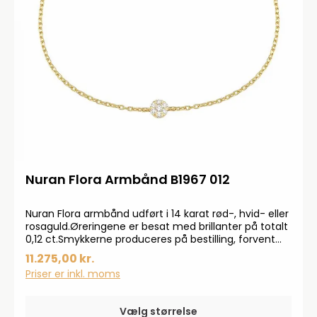
Nuran Flora Armbånd B1967 012
Nuran Flora armbånd udført i 14 karat rød-, hvid- eller
rosaguld.Øreringene er besat med brillanter på totalt
0,12 ct.Smykkerne produceres på bestilling, forvent
derfor en leveringstid på op til 14 dageHar du
11.275,00 kr.
specielle ønsker, kontakt da gerne kundeservice på
Priser er inkl. moms
info@bendixen-thisted.dk eller Tlf: 97 92 02 31Der
tages forbehold for trykfejl og prisstigninger.
Vælg størrelse