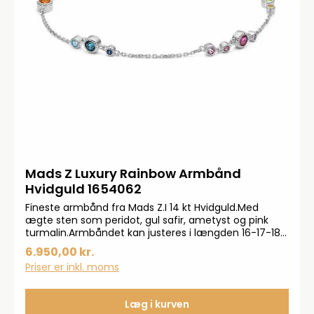
Mads Z Luxury Rainbow Armbånd
Hvidguld 1654062
Fineste armbånd fra Mads Z.I 14 kt Hvidguld.Med
ægte sten som peridot, gul safir, ametyst og pink
turmalin.Armbåndet kan justeres i længden 16-17-18
cm.
6.950,00 kr.
Priser er inkl. moms
Læg i kurven