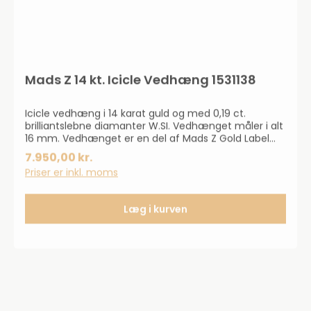
Mads Z 14 kt. Icicle Vedhæng 1531138
Icicle vedhæng i 14 karat guld og med 0,19 ct.
brilliantslebne diamanter W.SI. Vedhænget måler i alt
16 mm. Vedhænget er en del af Mads Z Gold Label
Kollektionen. *Bemærk: Kæden følger ikke med.
7.950,00 kr.
Priser er inkl. moms
Læg i kurven