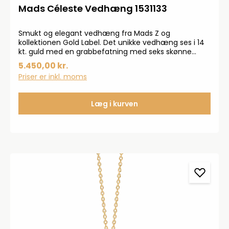
Mads Céleste Vedhæng 1531133
Smukt og elegant vedhæng fra Mads Z og
kollektionen Gold Label. Det unikke vedhæng ses i 14
kt. guld med en grabbefatning med seks skønne
brillantslebne diamanter i en blomsterform.
5.450,00 kr.
Diamanter er på i alt 0,15 ct. W.SI. Vedhænget måler 7
Priser er inkl. moms
mm.
Læg i kurven