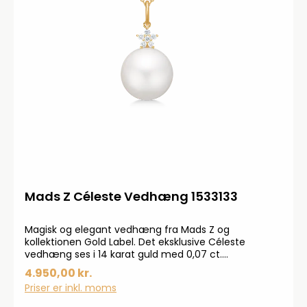
Mads Z Céleste Vedhæng 1533133
Magisk og elegant vedhæng fra Mads Z og
kollektionen Gold Label. Det eksklusive Céleste
vedhæng ses i 14 karat guld med 0,07 ct.
brillantslebne W.SI diamanter og en unik hvid
4.950,00 kr.
kulturperle. I toppen af vedhænget ses et
Priser er inkl. moms
stjerneformet diamantcluster med seks flotte
diamanter, som balancerer fokuspunktet lige over