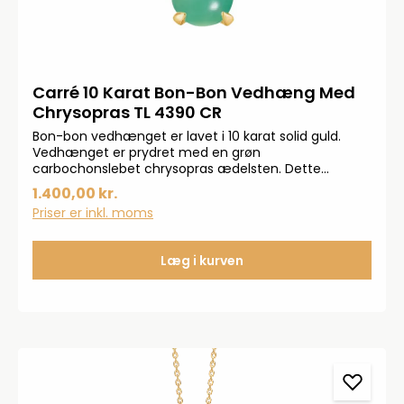
Carré 10 Karat Bon-Bon Vedhæng Med
Chrysopras TL 4390 CR
Bon-bon vedhænget er lavet i 10 karat solid guld.
Vedhænget er prydret med en grøn
carbochonslebet chrysopras ædelsten. Dette
vedhæng er en del af Gem Candy-kollektionen.L: 1
1.400,00 kr.
cmB: 4 mm.*Bemærk: Kæden medfølger ikke.
Priser er inkl. moms
Læg i kurven