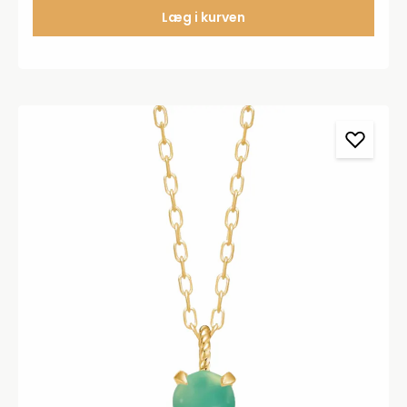
mm.Bemærk at der ikke medfølger kæde til
Læg i kurven
vedhænget.