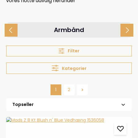
vores flotte udvalg herunder
Armbånd
Filter
Kategorier
1
2
Side
Side