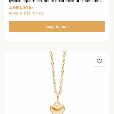
lyseblå aquamarin, der er omkranset af 0,045 carat
brillantslebne diamanter W.SI.Mål: 6 mm.
4.950,00 kr.
Priser er inkl. moms
Læg i kurven