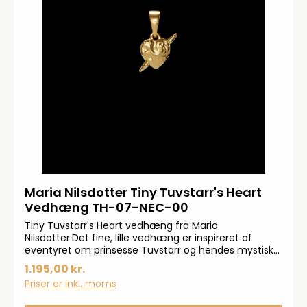
Maria Nilsdotter Tiny Tuvstarr's Heart
Vedhæng TH-07-NEC-00
Tiny Tuvstarr's Heart vedhæng fra Maria
Nilsdotter.Det fine, lille vedhæng er inspireret af
eventyret om prinsesse Tuvstarr og hendes mystiske,
forsvundne smykker. Vedhænget minder os om, at vi
1.195,00 kr.
skal genopdage folketroens magi og hylde modets
Priser er inkl. moms
hos stærke hjerter. Det er fremstillet i 18 karat
forgyldt 925 sterlingsølv.Højde: 15 mm.Vidde: 13