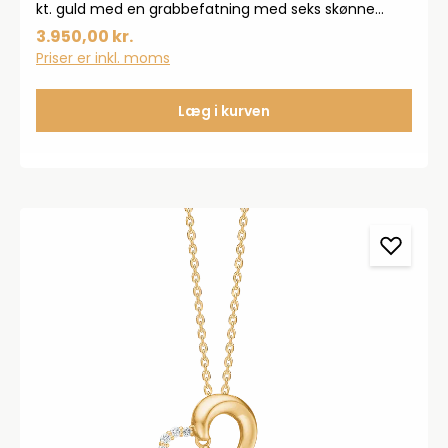
kt. guld med en grabbefatning med seks skønne
brillantslebne diamanter i en blomsterform.
3.950,00 kr.
Diamanter er på i alt 0,07 ct. W.SI. Vedhænget måler
Priser er inkl. moms
6 mm.
Læg i kurven