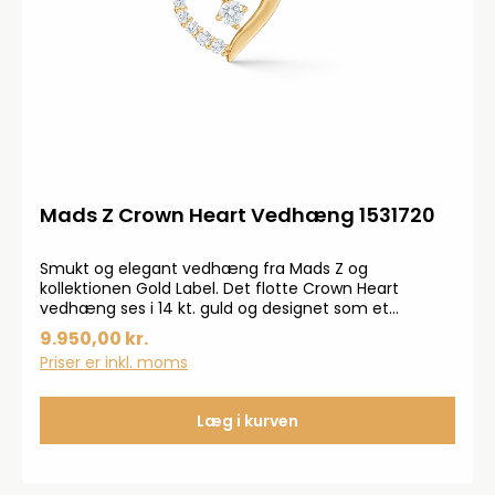
Mads Z Crown Heart Vedhæng 1531720
Smukt og elegant vedhæng fra Mads Z og
kollektionen Gold Label. Det flotte Crown Heart
vedhæng ses i 14 kt. guld og designet som et
asymmetrisk der balanceres med en diamantpavé.
9.950,00 kr.
De ni elegante brillantslebne diamanter ses på i alt
Priser er inkl. moms
0,20 ct. W.SI. Vedhænget måler 14 mm.
Læg i kurven