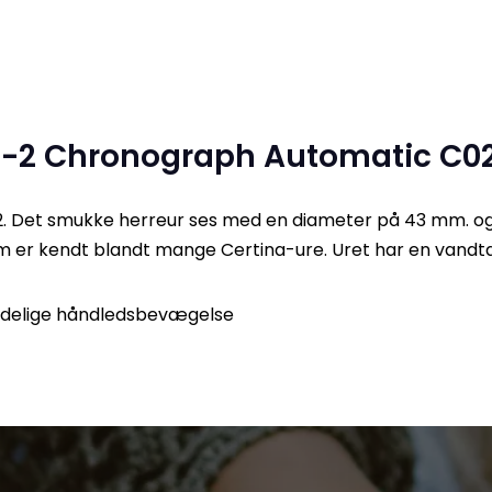
S-2 Chronograph Automatic C02
DS-2. Det smukke herreur ses med en diameter på 43 mm.
 som er kendt blandt mange Certina-ure. Uret har en vand
indelige håndledsbevægelse