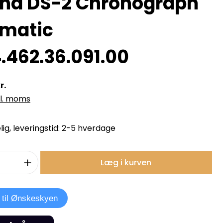
ina DS-2 Chronograph
matic
.462.36.091.00
r.
kl. moms
ig, leveringstid: 2-5 hverdage
mængde: Indtast det ønskede beløb, e
Læg i kurven
j til Ønskeskyen