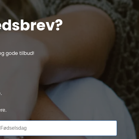
edsbrev?
g gode tilbud!
.
re.