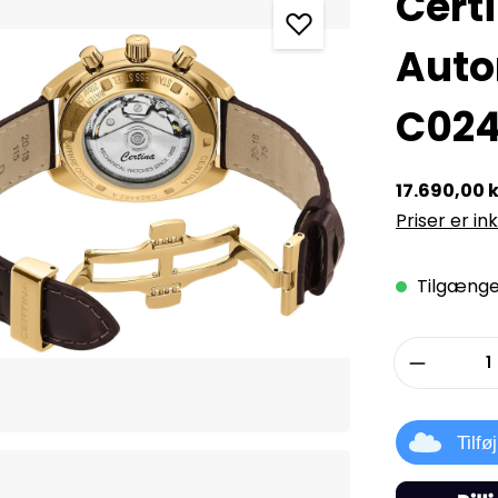
Cert
Auto
C024
17.690,00 k
Priser er in
Tilgængel
Produkt
Tilfø