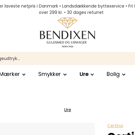
r laveste netpris i Danmark • Landsdækkende bytteservice • Fri 
over 299 kr. • 30 dages returret
Mærker
Smykker
Ure
Bolig
Ure
Certina