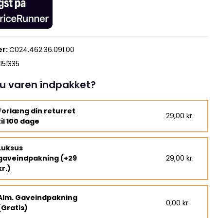
r:
C024.462.36.091.00
151335
u varen indpakket?
Forlæng din returret
29,00 kr.
til 100 dage
Luksus
gaveindpakning (+29
29,00 kr.
kr.)
Alm. Gaveindpakning
0,00 kr.
(Gratis)