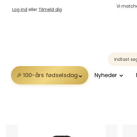
Vi matche
Log ind
eller
Tilmeld dig
100-års fødselsdag
Nyheder