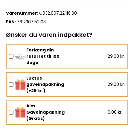
Varenummer:
C032.007.22.116.00
EAN:
7612307152103
Ønsker du varen indpakket?
Forlæng din
returret til 100
29,00 kr.
dage
Luksus
gaveindpakning
29,00 kr.
(+29 kr.)
Alm.
Gaveindpakning
0,00 kr.
(Gratis)