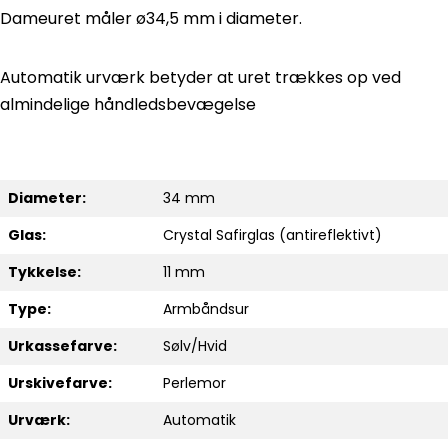
Dameuret måler ø34,5 mm i diameter.
Automatik urværk betyder at uret trækkes op ved
almindelige håndledsbevægelse
Diameter:
34 mm
Glas:
Crystal Safirglas (antireflektivt)
Tykkelse:
11 mm
Type:
Armbåndsur
Urkassefarve:
Sølv/Hvid
Urskivefarve:
Perlemor
Urværk:
Automatik