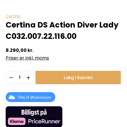
Certina
Certina DS Action Diver Lady
C032.007.22.116.00
8.290,00 kr.
Priser er inkl. moms
Produktmængde: Indtast det ønskede b
Læg i kurven
Tilføj til Ønskeskyen