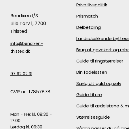
Privatlivspolitik
Bendixen I/S
Prismatch
Lille Torv 1, 7700
Delbetaling
Thisted
Landsdækkende byttese
info@bendixen-
Brug af gavekort og ra
thisted.dk
Guide til ringstørrelser
Din fødelssten
97 92 02 31
Sælg dit guld og sølv
CVR nr.: 17857878
Guide til ure
Guide til ædelstene & m
Man - Fre: kl. 09:30 -
Størrelsesguide
17:00
Lørdag kl. 09:30 -
Sådan passer du på din