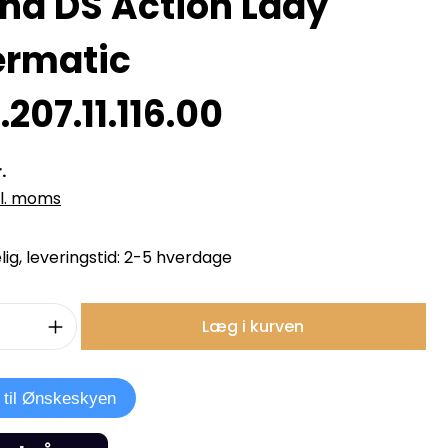
ina DS Action Lady
rmatic
207.11.116.00
.
kl. moms
ig, leveringstid: 2-5 hverdage
mængde: Indtast det ønskede beløb, e
Læg i kurven
j til Ønskeskyen