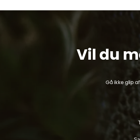
Vil du 
Gå ikke glip 
Sa