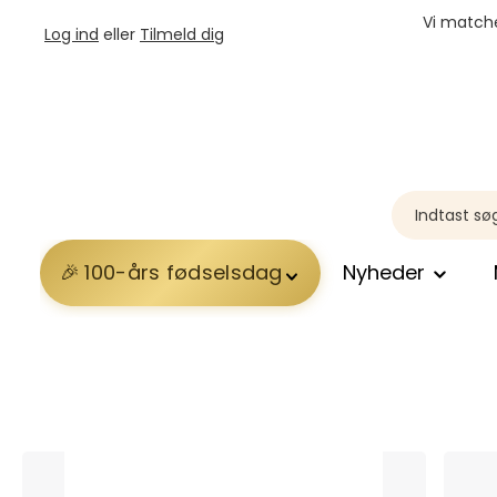
Vi matche
Log ind
eller
Tilmeld dig
100-års fødselsdag
Nyheder