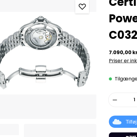
Cert
Powe
C032.
7.090,00 kr
Priser er in
Tilgængel
Produkt
Tilfø