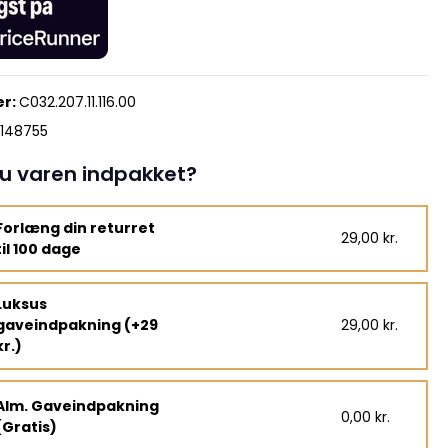
r:
C032.207.11.116.00
148755
u varen indpakket?
Forlæng din returret
29,00 kr.
til 100 dage
Luksus
gaveindpakning (+29
29,00 kr.
kr.)
Alm. Gaveindpakning
0,00 kr.
(Gratis)