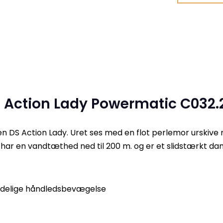
 Action Lady Powermatic C032.20
nen DS Action Lady. Uret ses med en flot perlemor urskiv
r en vandtæthed ned til 200 m. og er et slidstærkt dameu
indelige håndledsbevægelse