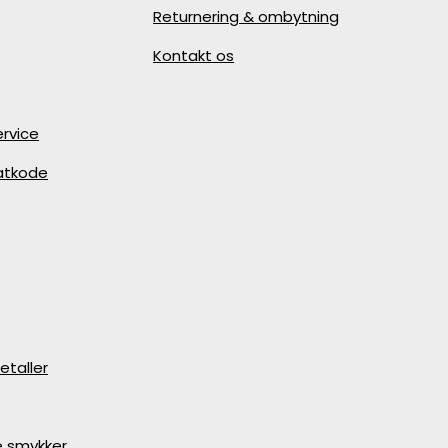
Returnering & ombytning
Kontakt os
rvice
batkode
etaller
e smykker