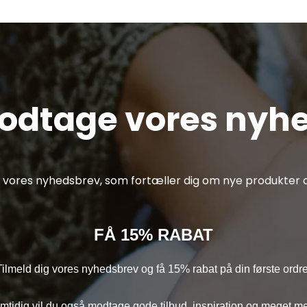
modtage vores nyh
af vores nyhedsbrev, som fortæller dig om nye produkter o
FÅ 15% RABAT
Tilmeld dig vores nyhedsbrev og få 15% rabat på din første ordre
mtidig vil du også modtage gode tilbud, inspiration og meget me