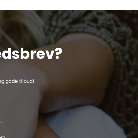
edsbrev?
g gode tilbud!
.
re.