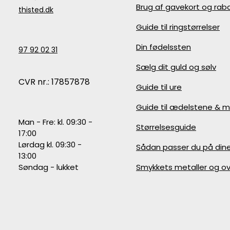
Brug af gavekort og ra
thisted.dk
Guide til ringstørrelser
Din fødelssten
97 92 02 31
Sælg dit guld og sølv
CVR nr.: 17857878
Guide til ure
Guide til ædelstene & m
Man - Fre: kl. 09:30 -
Størrelsesguide
17:00
Lørdag kl. 09:30 -
Sådan passer du på din
13:00
Søndag - lukket
Smykkets metaller og ov