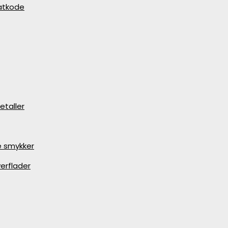
batkode
etaller
e smykker
erflader