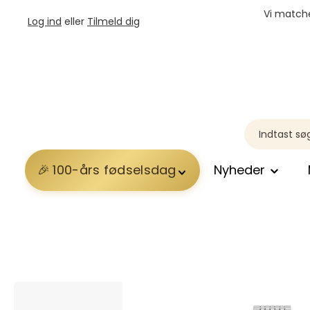
Vi matche
Log ind
eller
Tilmeld dig
100-års fødselsdag
Nyheder