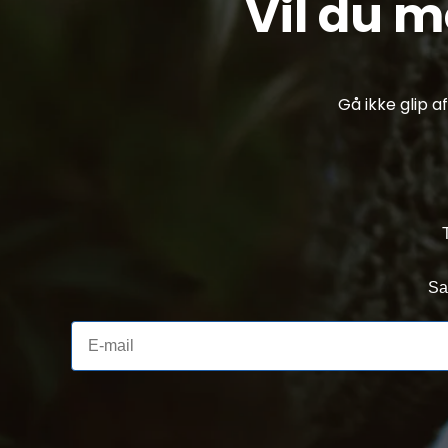
Vil du 
Gå ikke glip 
Sa