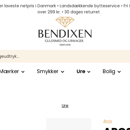
r laveste netpris i Danmark • Landsdækkende bytteservice • Fri 
over 299 kr. • 30 dages returret
Mærker
Smykker
Ure
Bolig
Ure
Aros