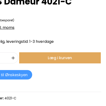
 Dameur 4021-C
 besparet)
kl. moms
ig, leveringstid: 1-3 hverdage
mængde: Indtast det ønskede beløb, e
Læg i kurven
j til Ønskeskyen
r:
4021-C