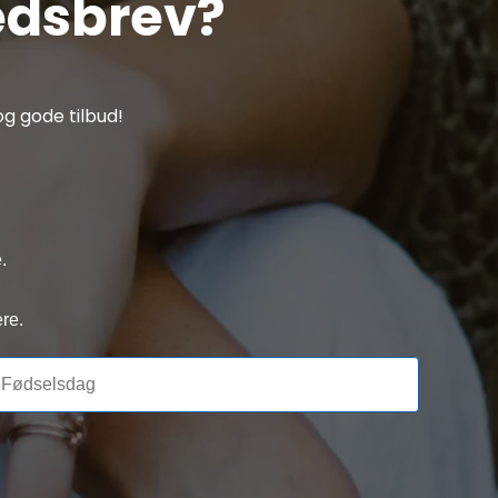
edsbrev?
g gode tilbud!
.
re.