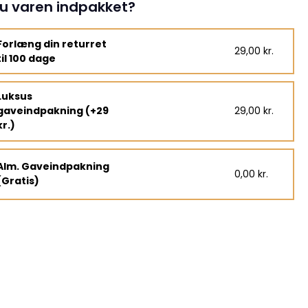
u varen indpakket?
Forlæng din returret
29,00 kr.
til 100 dage
Luksus
gaveindpakning (+29
29,00 kr.
kr.)
Alm. Gaveindpakning
0,00 kr.
(Gratis)