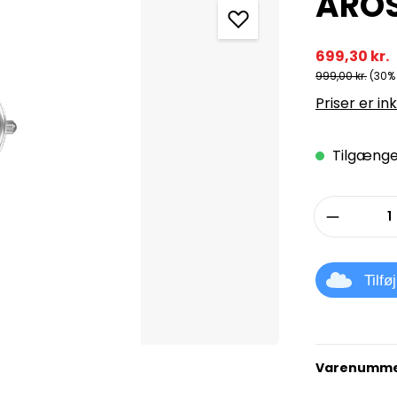
AROS
699,30 kr.
999,00 kr.
(30%
Priser er in
Tilgængel
Produkt
Tilfø
Varenumme