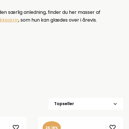
den særlig anledning, finder du her masser af
kkeskrin
, som hun kan glædes over i årevis.
25.18%