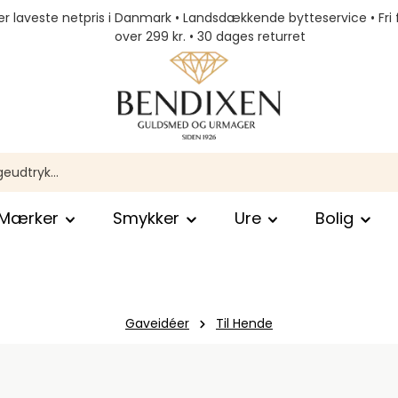
r laveste netpris i Danmark • Landsdækkende bytteservice • Fri 
over 299 kr. • 30 dages returret
Mærker
Smykker
Ure
Bolig
Gaveidéer
Til Hende