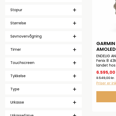
Stopur
Størrelse
Søvnovervågning
GARMIN 
AMOLED SA
Timer
02903-
ENDELIG A
Fenix 8 43
Touchscreen
landet hos
allerede n
6.595,00 
Fenix 8 er
Tykkelse
8.549,00 kr.
Sapphire 
Priser er i
vilde featu
herunder:
Type
REMSøvnsco
kortlægni
Urkasse
PayMusikl
skærmTou
vandtæthed
Urkassefarve