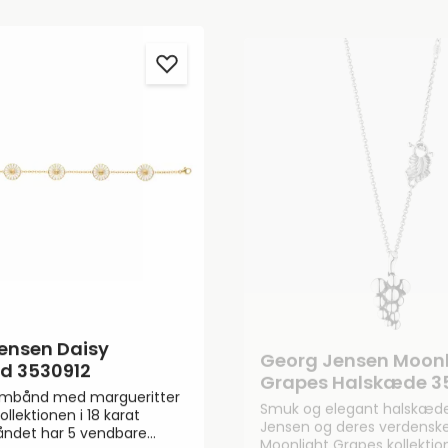
ænke og 60 g med titanium
ensen Daisy
Georg Jensen Moonl
d 3530912
Grapes Halskæde 3
armbånd med margueritter
Smuk og elegant halskæde
ollektionen i 18 karat
Jensen og deres verdensk
åndet har 5 vendbare
Moonlight Grapes kollektio