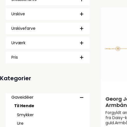
med ståll
Urskive
Urskivefarve
Urværk
Pris
Kategorier
Gaveidéer
Georg J
Armbån
Til Hende
Forgyldt 
Smykker
fra Daisy-k
guld.Armb
Ure