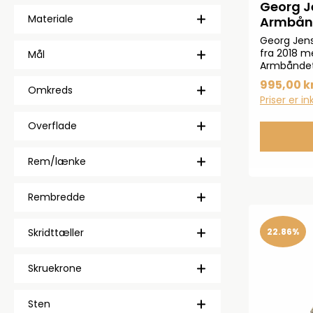
Georg J
Materiale
Armbån
Georg Jens
fra 2018 m
Mål
Armbåndet 
bruge øjer
995,00 kr
Omkreds
Priser er i
Overflade
Rem/lænke
Rembredde
22.86%
Skridttæller
Skruekrone
Sten