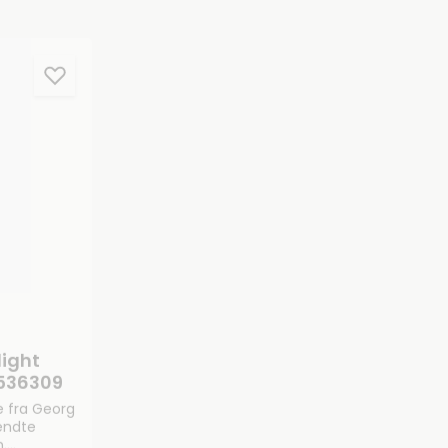
ight
Georg Jensen Daisy
536309
Armbånd 20001769
 fra Georg
Smukt armbånd fra Georg Jensen
endte
det elskede Daisy-design med blå
n.
emalje. Armbåndet er fremstillet i