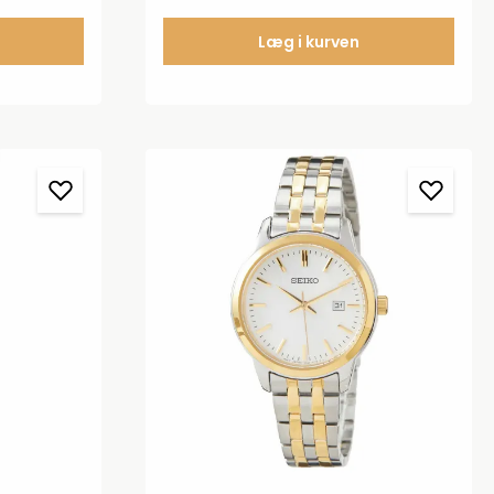
features. Herunder vil du finde et
udpluk:MEDFØLGER EKSTRA
Læg i kurven
REMSøvnscore og indblikIndbygget
kortlægningLED-lommelygteGarmin
PayMusiklagerStemmegenkendelse
til opkald og beskedAmoled
skærmTouchscreen100 m.
vandtæthedSafir krystalglas80 g
med stållænke og 73 g med titanium