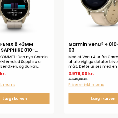
FENIX 8 43MM
Garmin Venu® 4 010
PPHIRE 010-
03
40
NKOMMET! Den nye Garmin
Med et Venu 4 ur fra Garmi
MM Amoled Sapphire er
at alle vigtige detaljer bli
 Bendixen, og du kan
målt. Dette ur ses med en 
u bestille. Det nye Garmin
læderrem og med en ekst
kr.
3.975,00 kr.
 udstyret med en Amoled
silikonerem. Uret har en d
4.649,00 kr.
skærm og med de nyeste
41 mm. Specifikationer:Op t
nkl. moms
Priser er inkl. moms
res. Vi vil liste en masse op
batterilevetidGarmin EKG 
 MEDFØLGER EKSTRA
lommelygteGarmin PayMul
re og indblikIndbygget
GPSMusiklagerAmoled
Læg i kurven
Læg i kurven
ngLED-lommelygteGarmin
skærmTouchscreen50 me
agerAmoled
vandtæthed
chscreen100 m.
Safir krystalglas66 g.