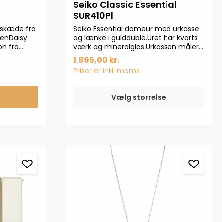
Seiko Classic Essential
SUR410P1
lskæde fra
Seiko Essential dameur med urkasse
nenDaisy.
og lænke i guldduble.Uret har kvarts
on fra
værk og mineralglas.Urkassen måler
tolkning af
30 mm.Kvarts urværk betyder at uret
1.895,00 kr.
r ses i 925
er elektronisk og styres af batteri
Priser er inkl. moms
 Halskæden
på
Vælg størrelse