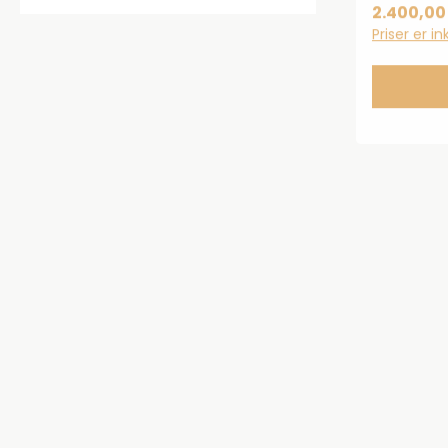
marguerit
2.400,00 
karakterist
Priser er i
emalje.Ar
185 mm og 
mm.