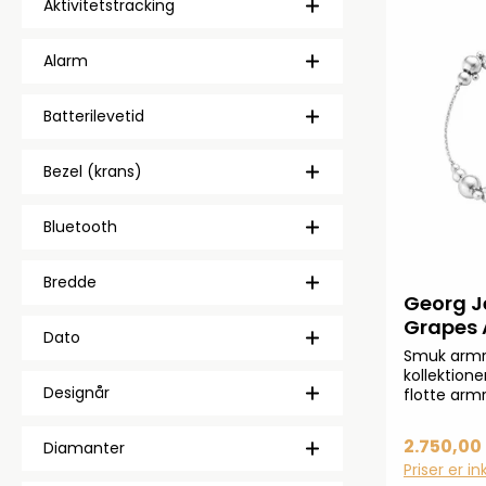
Aktivitetstracking
Alarm
Batterilevetid
Bezel (krans)
Bluetooth
Bredde
Georg J
Grapes 
Dato
Smuk armr
kollektion
Designår
flotte armr
sterlingsø
18 cm
2.750,00 
Diamanter
Priser er i