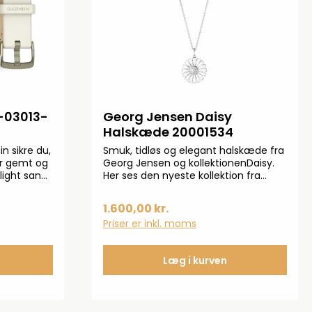
-03013-
Georg Jensen Daisy
Halskæde 20001534
n sikre du,
Smuk, tidløs og elegant halskæde fra
ver gemt og
Georg Jensen og kollektionenDaisy.
light sand
Her ses den nyeste kollektion fra
ra bone
foråret 2024. Denne nyfor-tolkning af
iameter på
de klassiske Daisy halskæder ses i 925
1.600,00 kr.
il 10 dages
genanvendt ster-lingsølv. Halskæden
Priser er inkl. moms
appLED-
måler 45 cm og længden på
tibånds
vedhænget måler 18 mm.
Læg i kurven
ter