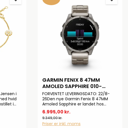
GARMIN FENIX 8 47MM
AMOLED SAPPHIRE 010-
02904-40
Jensen i
FORVENTET LEVERINGSDATO: 22/8-
med hvid
26Den nye Garmin Fenix 8 47MM
illet i
Amoled Sapphire er landet hos
ed 18 karat
Bendixen, og du kan allerede nu
6.995,00 kr.
(kan
bestille. Det nye Garmin Fenix 8 er
9.349,00 kr.
p af
udstyret med en Amoled Sapphire
Priser er inkl. moms
skærm og med de nyeste vilde