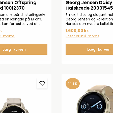
ensen Offspring
Georg Jensen Daisy
d 10012370
Halskæde 20001545
en armbånd i sterlingsølv
Smuk, tidløs og elegant ha
ed en længde på 18 cm.
Georg Jensen og kollektio
kan fortostes ved at
Her ses den nyeste kollekti
ne.
foråret 2024. Denne nyfor-
.
1.600,00 kr.
de klassiske Daisy halskæde
nkl. moms
Priser er inkl. moms
genanvendt ster-lingsølv.
måler 45 cm og længden 
vedhænget måler 18 mm.
Læg i kurven
Læg i kurven
14.5%