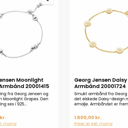
ensen Moonlight
Georg Jensen Daisy
Armbånd 20001415
Armbånd 20001724
ing fra Georg Jensen og
Smukt armbånd fra Georg 
en Moonlight Grapes. Den
det elskede Daisy-design 
ing ses i 925
emalje. Armbåndet er fremst
lv. Måler: 5 mm i bredden og
sterlingsølv og er belagt m
guld. L: 190 mmØ: 18,5cm 
kr.
1.600,00 kr.
forkortes til 17cm ved hjæl
nkl. moms
Priser er inkl. moms
øjerne)