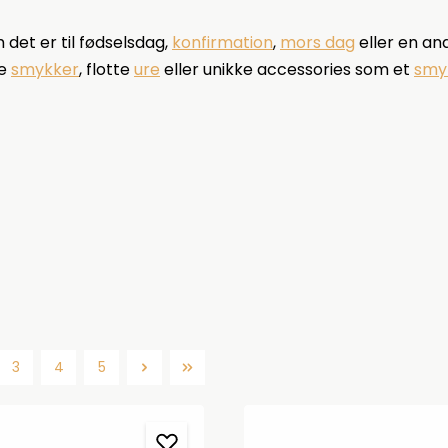
det er til fødselsdag,
konfirmation
,
mors dag
eller en an
te
smykker
, flotte
ure
eller unikke accessories som et
smy
3
4
5
Side
Side
Side