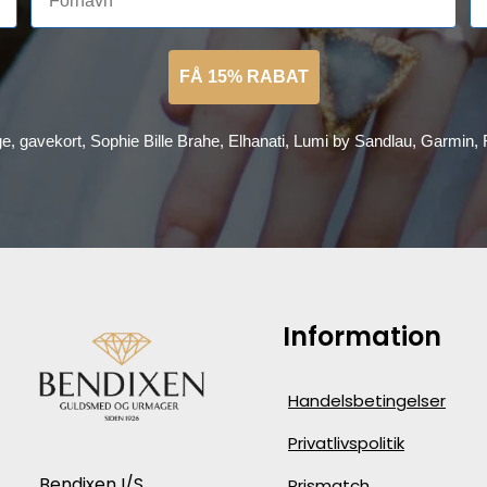
FÅ 15% RABAT
ge, gavekort, Sophie Bille Brahe, Elhanati, Lumi by Sandlau, Garmin
Information
Handelsbetingelser
Privatlivspolitik
Bendixen I/S
Prismatch