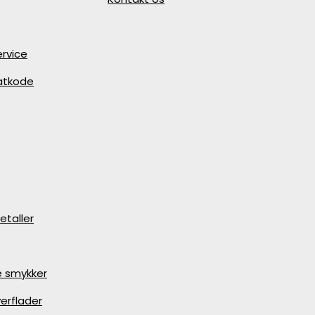
rvice
batkode
etaller
e smykker
erflader