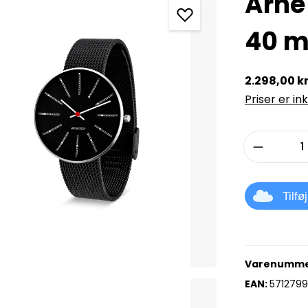
Arne
40 m
2.298,00 kr
Priser er in
Produkt
Tilfø
Varenumme
EAN:
571279