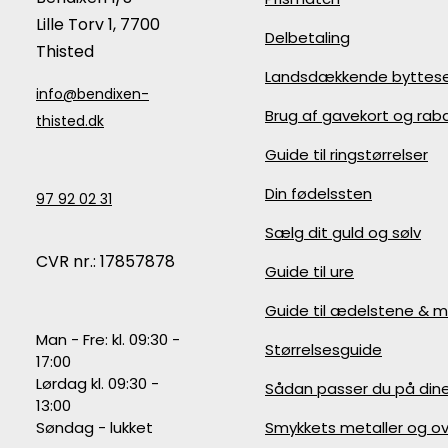
Lille Torv 1, 7700
Delbetaling
Thisted
Landsdækkende byttese
info@bendixen-
Brug af gavekort og ra
thisted.dk
Guide til ringstørrelser
Din fødelssten
97 92 02 31
Sælg dit guld og sølv
CVR nr.: 17857878
Guide til ure
Guide til ædelstene & m
Man - Fre: kl. 09:30 -
Størrelsesguide
17:00
Lørdag kl. 09:30 -
Sådan passer du på din
13:00
Søndag - lukket
Smykkets metaller og ov