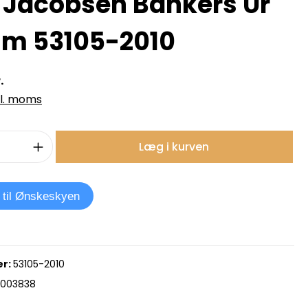
 Jacobsen Bankers Ur
m 53105-2010
.
kl. moms
mængde: Indtast det ønskede beløb, e
Læg i kurven
j til Ønskeskyen
r:
53105-2010
9003838