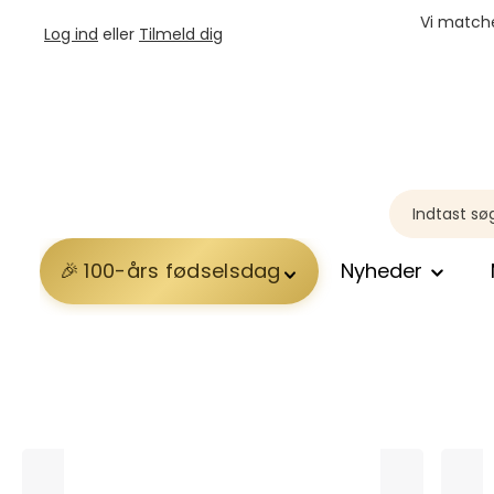
Vi matche
Log ind
eller
Tilmeld dig
100-års fødselsdag
Nyheder