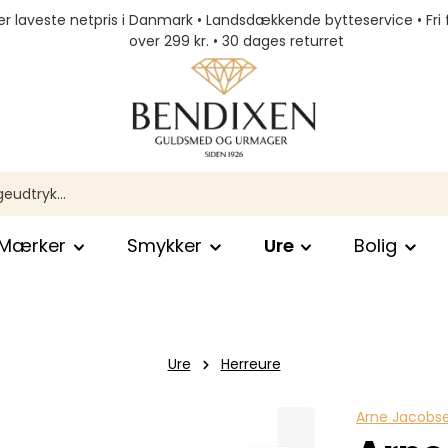
r laveste netpris i Danmark • Landsdækkende bytteservice • Fri 
over 299 kr. • 30 dages returret
Mærker
Smykker
Ure
Bolig
Ure
Herreure
Arne Jacobs