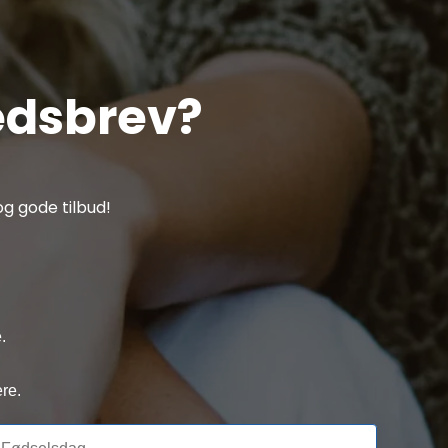
edsbrev?
g gode tilbud!
.
re.