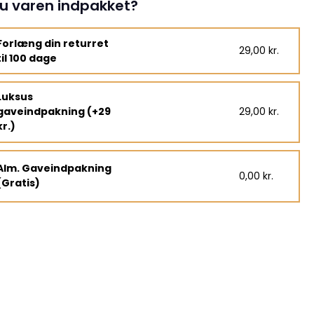
u varen indpakket?
Forlæng din returret
29,00 kr.
til 100 dage
Luksus
gaveindpakning (+29
29,00 kr.
kr.)
Alm. Gaveindpakning
0,00 kr.
(Gratis)