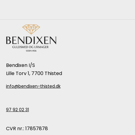
Bendixen I/S
Lille Torv 1, 7700 Thisted
info@bendixen-thisted.dk
97 92 02 31
CVR nr.: 17857878