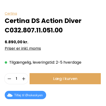
Certina
Certina DS Action Diver
C032.807.11.051.00
6.890,00 kr.
Priser er inkl. moms
Tilgængelig, leveringstid: 2-5 hverdage
Produktmængde: Indtast det ønskede b
Læg i kurven
Tilføj til Ønskeskyen