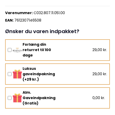
Varenummer:
C032.807.11.051.00
EAN:
7612307146508
Ønsker du varen indpakket?
Forlæng din
returret til 100
29,00 kr.
dage
Luksus
gaveindpakning
29,00 kr.
(+29 kr.)
Alm.
Gaveindpakning
0,00 kr.
(Gratis)