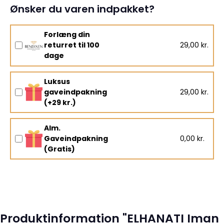
Ønsker du varen indpakket?
Forlæng din
returret til 100
29,00 kr.
dage
Luksus
gaveindpakning
29,00 kr.
(+29 kr.)
Alm.
Gaveindpakning
0,00 kr.
(Gratis)
Produktinformation "ELHANATI Iman