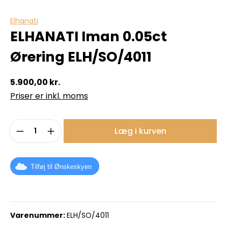
Elhanati
ELHANATI Iman 0.05ct
Ørering ELH/SO/4011
5.900,00 kr.
Priser er inkl. moms
Produktmængde: Indtast det ønskede b
Læg i kurven
Tilføj til Ønskeskyen
Varenummer:
ELH/SO/4011