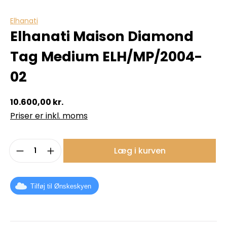
Elhanati
Elhanati Maison Diamond
Tag Medium ELH/MP/2004-
02
10.600,00 kr.
Priser er inkl. moms
Produktmængde: Indtast det ønskede b
Læg i kurven
Tilføj til Ønskeskyen