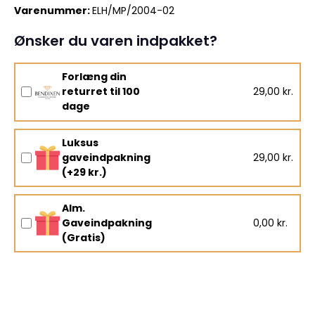
Varenummer:
ELH/MP/2004-02
Ønsker du varen indpakket?
Forlæng din
returret til 100
29,00 kr.
dage
Luksus
gaveindpakning
29,00 kr.
(+29 kr.)
Alm.
Gaveindpakning
0,00 kr.
(Gratis)