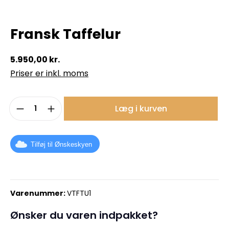
Fransk Taffelur
5.950,00 kr.
Priser er inkl. moms
Produktmængde: Indtast det ønskede b
Læg i kurven
Tilføj til Ønskeskyen
Varenummer:
VTFTU1
Ønsker du varen indpakket?