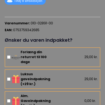
Tilføj til Ønskeskyen
Varenummer:
010-02891-00
EAN:
0753759342685
Ønsker du varen indpakket?
Forlæng din
returret til 100
29,00 kr.
dage
Luksus
gaveindpakning
29,00 kr.
(+29 kr.)
Alm.
Gaveindpakning
0,00 kr.