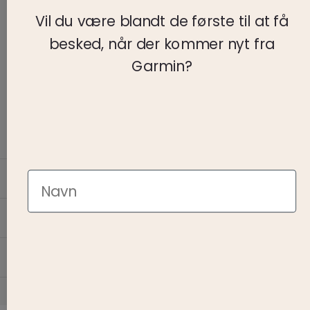
Vil du være blandt de første til at få
CVR nr.: 17857878
besked, når der kommer nyt fra
Garmin?
Man - Fre: kl. 09:30 - 17:00
Lørdag kl. 09:30 - 13:00
Søndag - lukket
Name
Information
Kundeservice
Om Bendixen