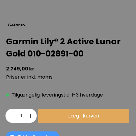
Garmin Lily® 2 Active Lunar
Gold 010-02891-00
2.749,00 kr.
Priser er inkl. moms
Tilgængelig, leveringstid: 1-3 hverdage
Produktmængde: Indtast det ønskede b
Læg i kurven