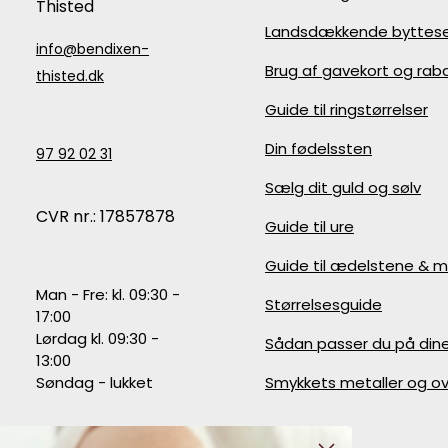
Thisted
Landsdækkende byttese
info@bendixen-
Brug af gavekort og ra
thisted.dk
Guide til ringstørrelser
Din fødelssten
97 92 02 31
Sælg dit guld og sølv
CVR nr.: 17857878
Guide til ure
Guide til ædelstene & m
Man - Fre: kl. 09:30 -
Størrelsesguide
17:00
Lørdag kl. 09:30 -
Sådan passer du på din
13:00
Søndag - lukket
Smykkets metaller og ov