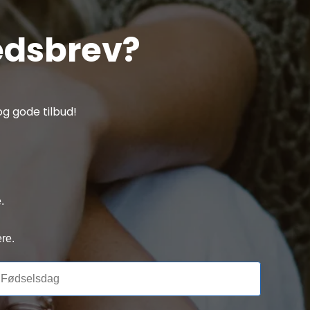
edsbrev?
g gode tilbud!
.
re.