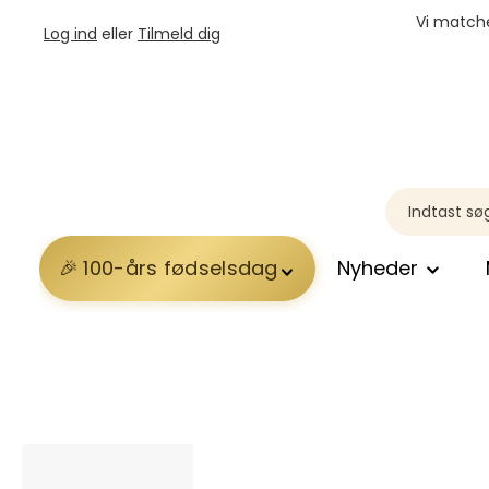
Vi matche
Log ind
eller
Tilmeld dig
100-års fødselsdag
Nyheder