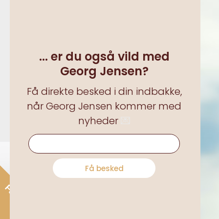
Om Bendixen
Medarbejdere
... er du også vild med
Karriere hos os
Georg Jensen?
Nyheder
Få direkte besked i din indbakke,
Historien
når Georg Jensen kommer med
nyheder
💌
... er du også vild med Georg Jensen?
Få besked
Få 15% rabat*