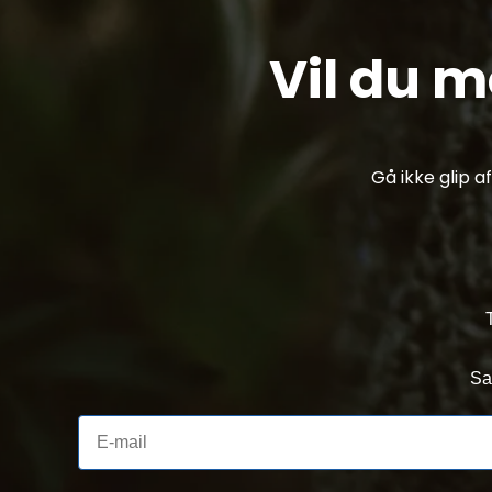
Vil du 
Gå ikke glip 
Sa