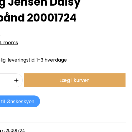
g Jensen Daisy
ånd 20001724
.
kl. moms
ig, leveringstid: 1-3 hverdage
mængde: Indtast det ønskede beløb, e
Læg i kurven
j til Ønskeskyen
r:
20001724