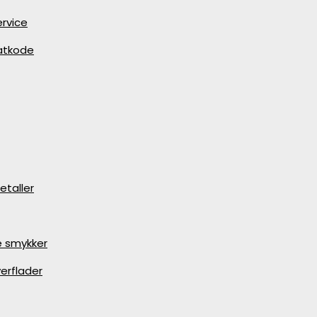
rvice
batkode
etaller
e smykker
erflader