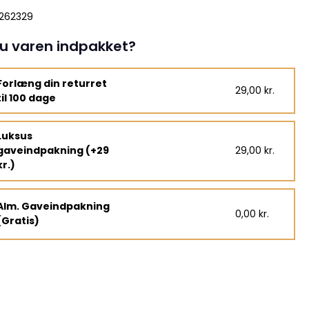
262329
u varen indpakket?
Forlæng din returret
29,00 kr.
til 100 dage
Luksus
gaveindpakning (+29
29,00 kr.
kr.)
Alm. Gaveindpakning
0,00 kr.
(Gratis)