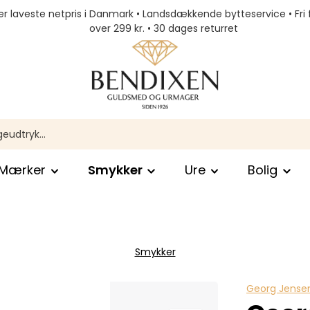
r laveste netpris i Danmark • Landsdækkende bytteservice • Fri 
over 299 kr. • 30 dages returret
Mærker
Smykker
Ure
Bolig
Smykker
Georg Jense