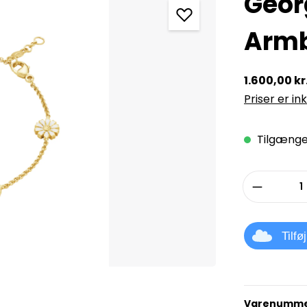
Geor
Armb
1.600,00 kr
Priser er in
Tilgængel
Produkt
Tilfø
Varenumme