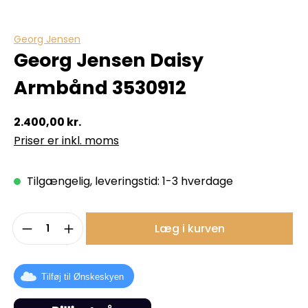
Georg Jensen
Georg Jensen Daisy
Armbånd 3530912
2.400,00 kr.
Priser er inkl. moms
Tilgængelig, leveringstid: 1-3 hverdage
Produktmængde: Indtast det ønskede b
Læg i kurven
Tilføj til Ønskeskyen