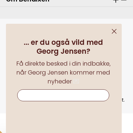
... er du også vild med
Georg Jensen?
Få direkte besked i din indbakke,
når Georg Jensen kommer med
nyheder
💌
Alle priser inkl. moms plus
forsendelsesomkostningerog eventuelle
... er du også vild med Georg Jensen?
leveringsomkostninger, hvis ikke andet er angivet.