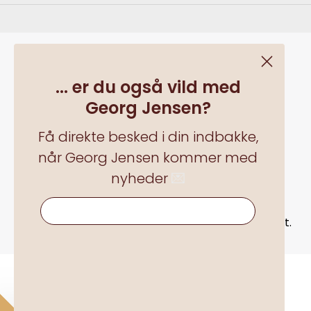
... er du også vild med
Georg Jensen?
Få direkte besked i din indbakke,
når Georg Jensen kommer med
nyheder
💌
Alle priser inkl. moms plus
forsendelsesomkostningerog eventuelle
... er du også vild med Georg Jensen?
leveringsomkostninger, hvis ikke andet er angivet.