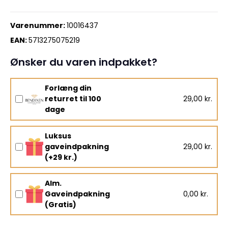
Varenummer:
10016437
EAN:
5713275075219
Ønsker du varen indpakket?
Forlæng din
returret til 100
29,00 kr.
dage
Luksus
gaveindpakning
29,00 kr.
(+29 kr.)
Alm.
Gaveindpakning
0,00 kr.
(Gratis)