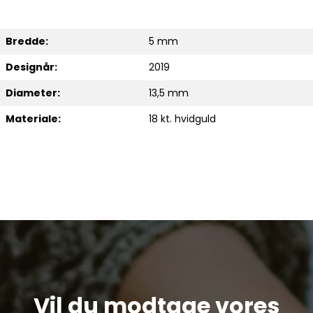
Bredde:
5 mm
Designår:
2019
Diameter:
13,5 mm
Materiale:
18 kt. hvidguld
Vil du modtage vores