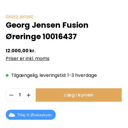
Georg Jensen
Georg Jensen Fusion
Øreringe 10016437
12.000,00 kr.
Priser er inkl. moms
Tilgængelig, leveringstid: 1-3 hverdage
Produktmængde: Indtast det ønskede b
Læg i kurven
Tilføj til Ønskeskyen