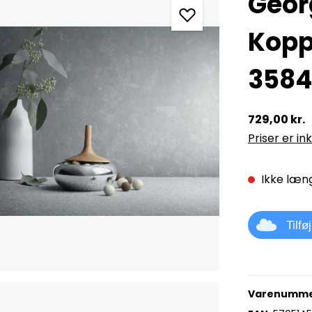
Geor
Kopp
358
729,00 kr.
Priser er in
Ikke læng
Tilfø
Varenumme