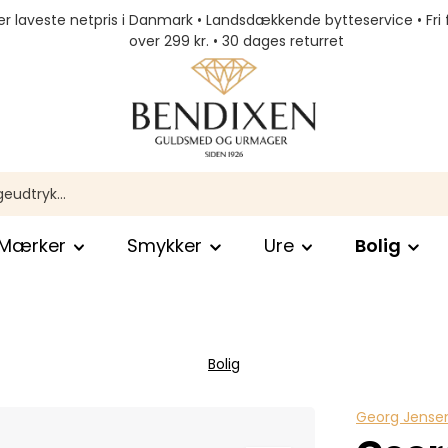
r laveste netpris i Danmark • Landsdækkende bytteservice • Fri 
over 299 kr. • 30 dages returret
Mærker
Smykker
Ure
Bolig
Bolig
Georg Jensen