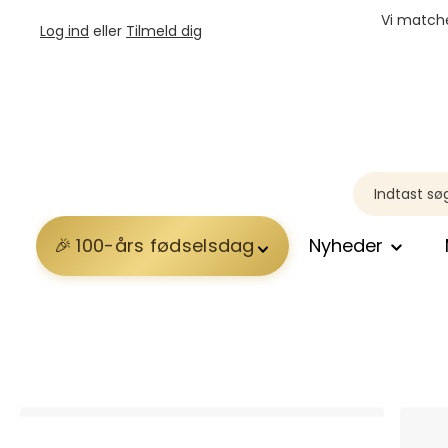
Vi matche
Log ind
eller
Tilmeld dig
100-års fødselsdag
Nyheder