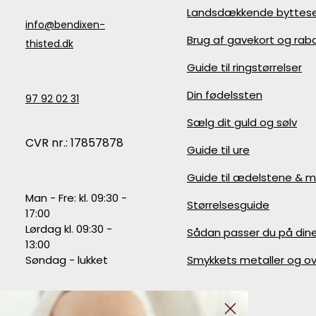
Landsdækkende byttese
info@bendixen-
Brug af gavekort og ra
thisted.dk
Guide til ringstørrelser
Din fødelssten
97 92 02 31
Sælg dit guld og sølv
CVR nr.: 17857878
Guide til ure
Guide til ædelstene & m
Man - Fre: kl. 09:30 -
Størrelsesguide
17:00
Lørdag kl. 09:30 -
Sådan passer du på din
13:00
Søndag - lukket
Smykkets metaller og ov