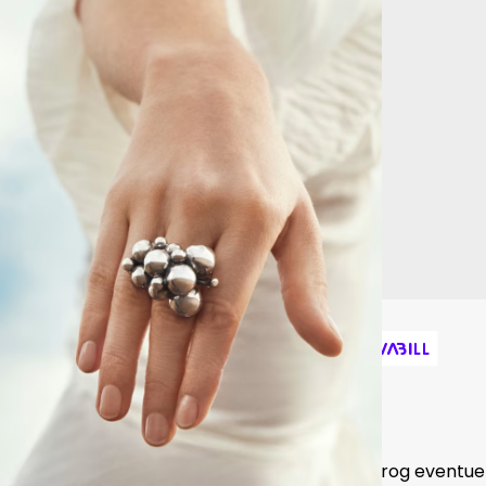
iser inkl. moms plus forsendelsesomkostningerog eventuel