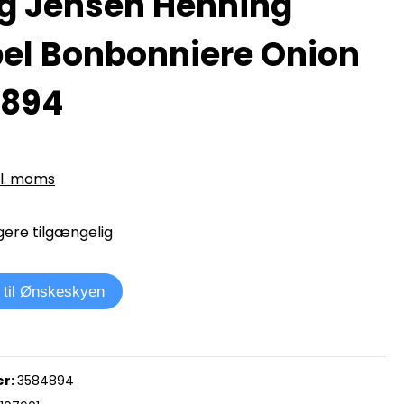
g Jensen Henning
el Bonbonniere Onion
4894
kl. moms
ere tilgængelig
j til Ønskeskyen
r:
3584894