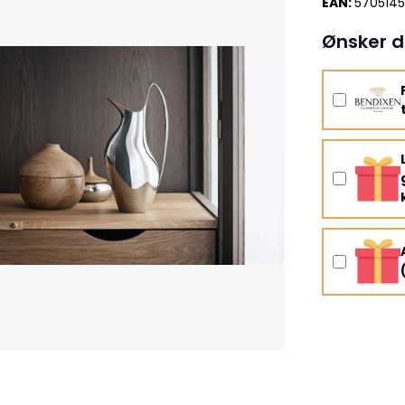
EAN:
5705145
Ønsker d