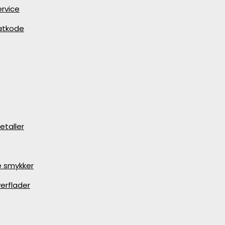
rvice
batkode
etaller
e smykker
erflader