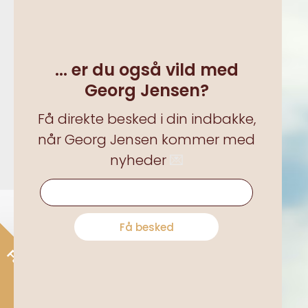
Om Bendixen
Medarbejdere
... er du også vild med
Karriere hos os
Georg Jensen?
Nyheder
Få direkte besked i din indbakke,
Historien
når Georg Jensen kommer med
nyheder
💌
... er du også vild med Georg Jensen?
Få besked
Få 15% rabat*
Alle pr