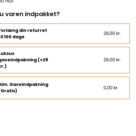
107601
u varen indpakket?
Forlæng din returret
29,00 kr.
til 100 dage
Luksus
gaveindpakning (+29
29,00 kr.
kr.)
Alm. Gaveindpakning
0,00 kr.
(Gratis)