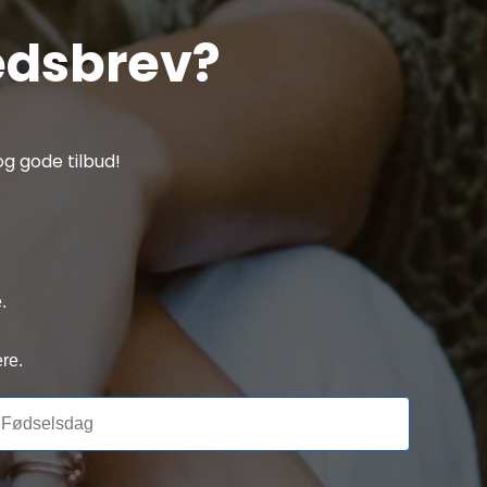
edsbrev?
g gode tilbud!
.
re.