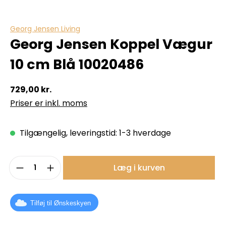
Georg Jensen Living
Georg Jensen Koppel Vægur
10 cm Blå 10020486
729,00 kr.
Priser er inkl. moms
Tilgængelig, leveringstid: 1-3 hverdage
Produktmængde: Indtast det ønskede b
Læg i kurven
Tilføj til Ønskeskyen