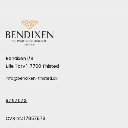
Bendixen I/S
Lille Torv 1, 7700 Thisted
info@bendixen-thisted.dk
97 92 02 31
CVR nr.: 17857878