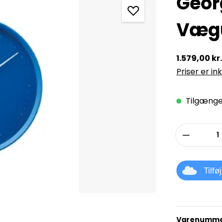
Geor
Vægu
1.579,00 kr.
Priser er in
Tilgængel
Produkt
Tilfø
Varenumme