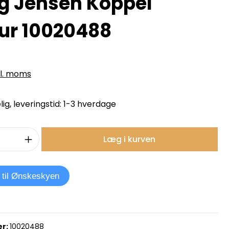
g Jensen Koppel
r 10020488
kl. moms
ig, leveringstid: 1-3 hverdage
mængde: Indtast det ønskede beløb, e
Læg i kurven
j til Ønskeskyen
r:
10020488