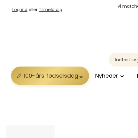
Vi matche
Log ind
eller
Tilmeld dig
100-års fødselsdag
Nyheder