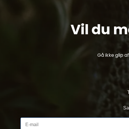
Vil du 
Gå ikke glip 
Sa