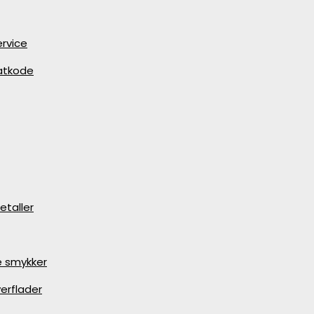
rvice
batkode
etaller
e smykker
erflader