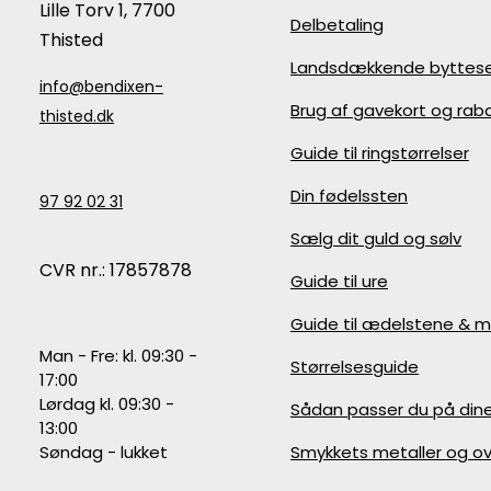
Lille Torv 1, 7700
Delbetaling
Thisted
Landsdækkende byttese
info@bendixen-
Brug af gavekort og ra
thisted.dk
Guide til ringstørrelser
Din fødelssten
97 92 02 31
Sælg dit guld og sølv
CVR nr.: 17857878
Guide til ure
Guide til ædelstene & m
Man - Fre: kl. 09:30 -
Størrelsesguide
17:00
Lørdag kl. 09:30 -
Sådan passer du på din
13:00
Søndag - lukket
Smykkets metaller og ov