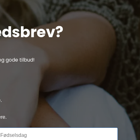
edsbrev?
g gode tilbud!
.
re.