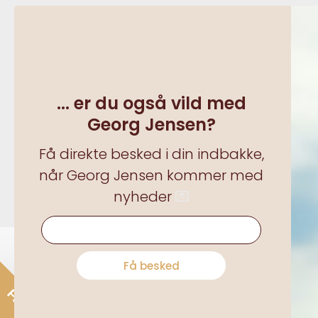
Om Bendixen
Medarbejdere
... er du også vild med
Karriere hos os
Georg Jensen?
Nyheder
Få direkte besked i din indbakke,
Historien
når Georg Jensen kommer med
nyheder
💌
... er du også vild med Georg Jensen?
Få besked