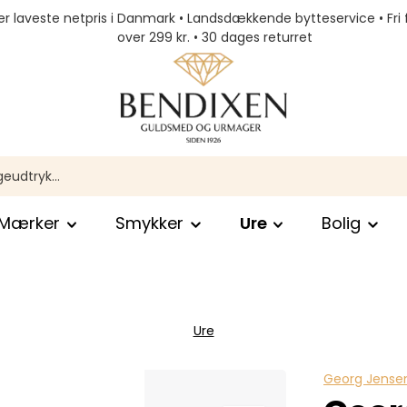
r laveste netpris i Danmark • Landsdækkende bytteservice • Fri 
over 299 kr. • 30 dages returret
Mærker
Smykker
Ure
Bolig
Ure
Georg Jensen