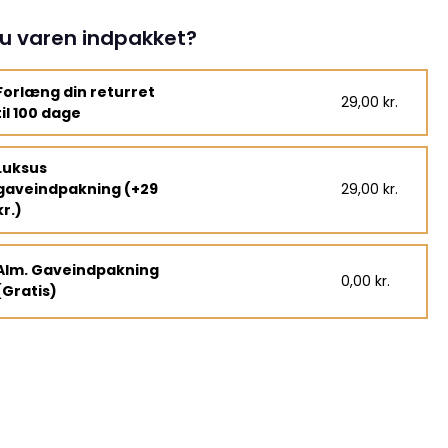
u varen indpakket?
Forlæng din returret
29,00 kr.
til 100 dage
Luksus
gaveindpakning (+29
29,00 kr.
kr.)
Alm. Gaveindpakning
0,00 kr.
(Gratis)