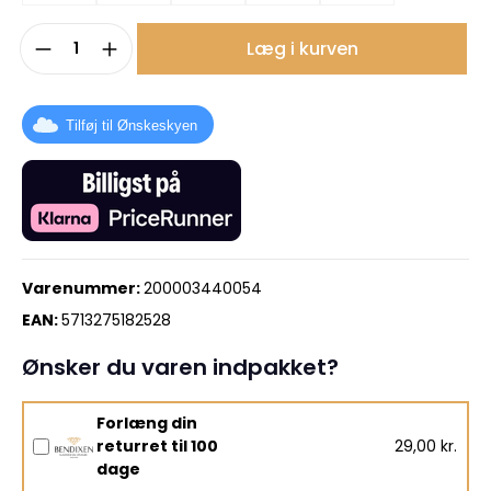
Produktmængde: Indtast det ønskede b
Læg i kurven
Tilføj til Ønskeskyen
Varenummer:
200003440054
EAN:
5713275182528
Ønsker du varen indpakket?
Forlæng din
returret til 100
29,00 kr.
dage