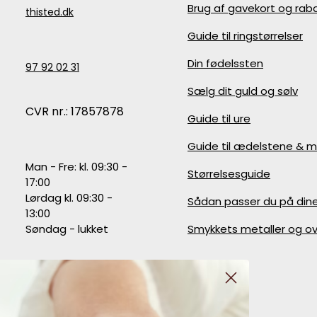
Brug af gavekort og ra
thisted.dk
Guide til ringstørrelser
Din fødelssten
97 92 02 31
Sælg dit guld og sølv
CVR nr.: 17857878
Guide til ure
Guide til ædelstene & m
Man - Fre: kl. 09:30 -
Størrelsesguide
17:00
Lørdag kl. 09:30 -
Sådan passer du på din
13:00
Søndag - lukket
Smykkets metaller og ov