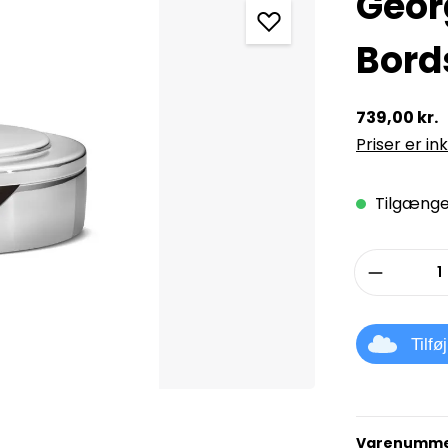
Geor
Bord
739,00 kr.
Priser er in
Tilgængel
Produkt
Tilfø
Varenumme