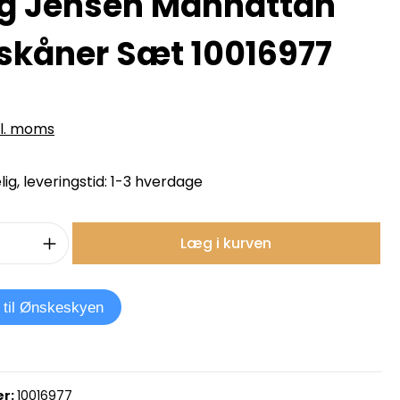
g Jensen Manhattan
skåner Sæt 10016977
kl. moms
ig, leveringstid: 1-3 hverdage
mængde: Indtast det ønskede beløb, e
Læg i kurven
j til Ønskeskyen
r:
10016977