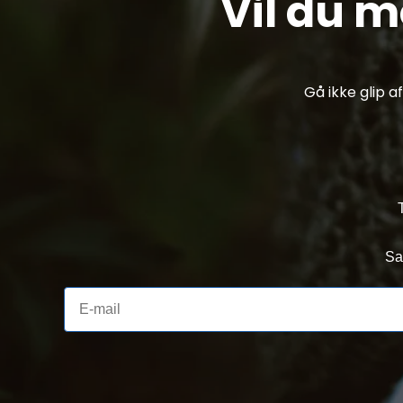
Vil du 
Gå ikke glip 
Sa