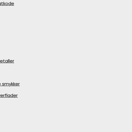
batkode
etaller
e smykker
erflader