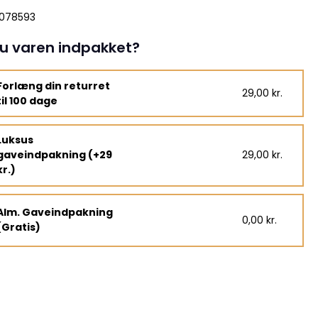
5078593
u varen indpakket?
Forlæng din returret
29,00 kr.
til 100 dage
Luksus
gaveindpakning (+29
29,00 kr.
kr.)
Alm. Gaveindpakning
0,00 kr.
(Gratis)