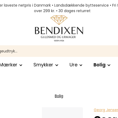
r laveste netpris i Danmark • Landsdækkende bytteservice • Fri 
over 299 kr. • 30 dages returret
Mærker
Smykker
Ure
Bolig
Bolig
Georg Jensen