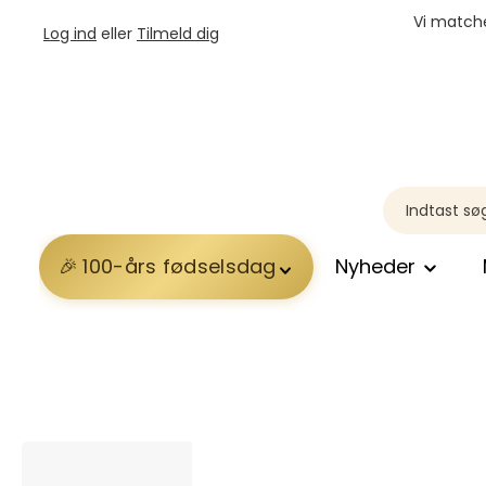
Vi matche
Log ind
eller
Tilmeld dig
100-års fødselsdag
Nyheder