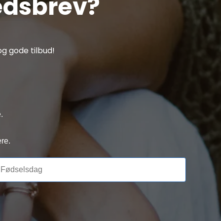
edsbrev?
g gode tilbud!
.
re.