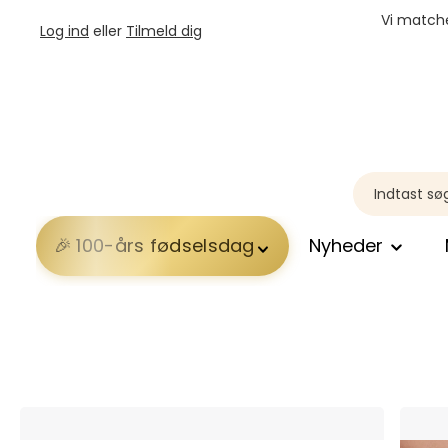
Vi matche
Log ind
eller
Tilmeld dig
100-års fødselsdag
Nyheder