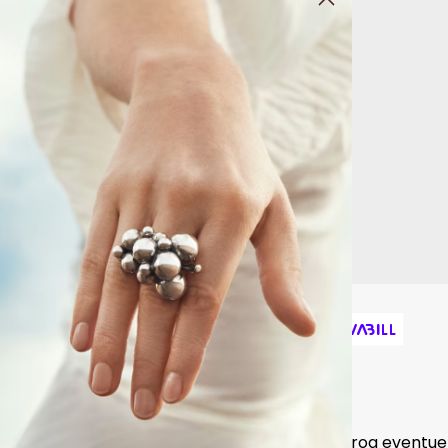
iser inkl. moms plus forsendelsesomkostningerog eventuel