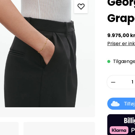
Geor
Grap
9.975,00 kr
Priser er in
Tilgængel
Produkt
Tilfø