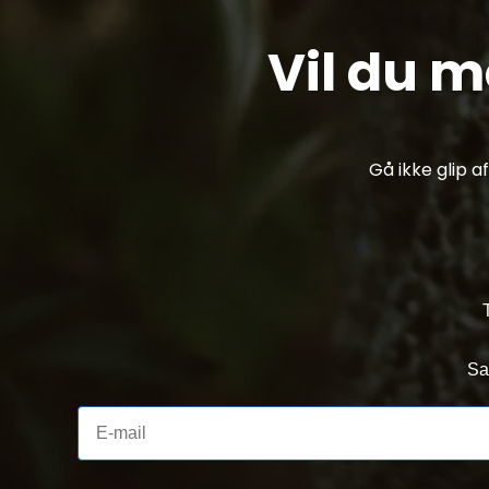
Vil du 
Gå ikke glip 
Sa