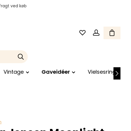
fragt ved køb
Vintage
Gaveidéer
Vielsesringe
n