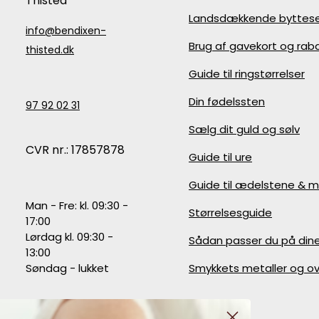
Thisted
Landsdækkende byttese
info@bendixen-
Brug af gavekort og ra
thisted.dk
Guide til ringstørrelser
Din fødelssten
97 92 02 31
Sælg dit guld og sølv
CVR nr.: 17857878
Guide til ure
Guide til ædelstene & m
Man - Fre: kl. 09:30 -
Størrelsesguide
17:00
Lørdag kl. 09:30 -
Sådan passer du på din
13:00
Søndag - lukket
Smykkets metaller og ov