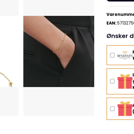
Varenumme
EAN:
571327
Ønsker d