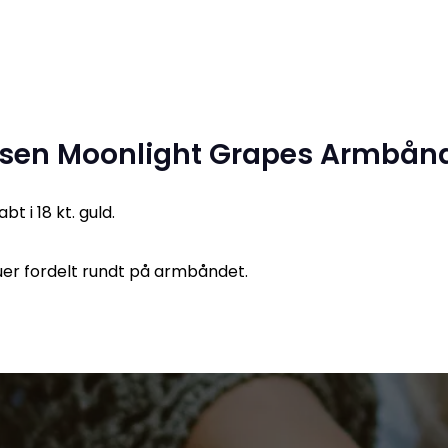
nsen Moonlight Grapes Armbånd
 i 18 kt. guld.
uer fordelt rundt på armbåndet.