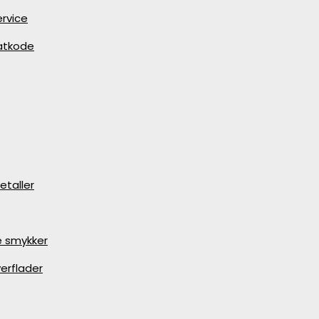
rvice
batkode
etaller
e smykker
erflader