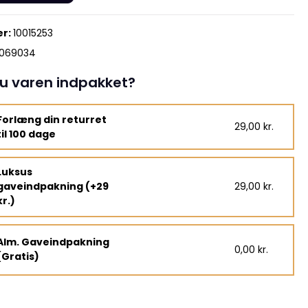
r:
10015253
5069034
u varen indpakket?
Forlæng din returret
29,00 kr.
til 100 dage
Luksus
gaveindpakning (+29
29,00 kr.
kr.)
Alm. Gaveindpakning
0,00 kr.
(Gratis)