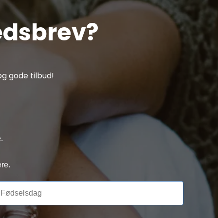
edsbrev?
g gode tilbud!
.
re.