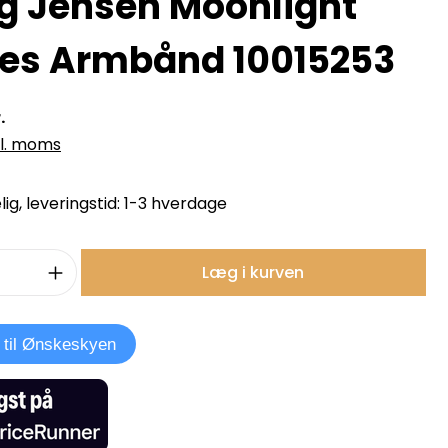
g Jensen Moonlight
es Armbånd 10015253
.
kl. moms
ig, leveringstid: 1-3 hverdage
mængde: Indtast det ønskede beløb, e
Læg i kurven
j til Ønskeskyen