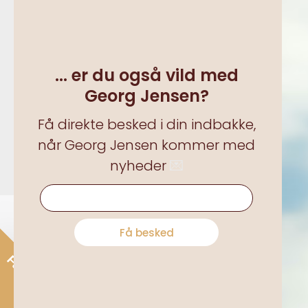
Om Bendixen
Medarbejdere
... er du også vild med
Karriere hos os
Georg Jensen?
Nyheder
Få direkte besked i din indbakke,
Historien
når Georg Jensen kommer med
nyheder
💌
... er du også vild med Georg Jensen?
Få besked
Få 15% rabat*
Alle pr