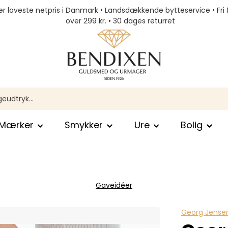
r laveste netpris i Danmark • Landsdækkende bytteservice • Fri 
over 299 kr. • 30 dages returret
Mærker
Smykker
Ure
Bolig
Gaveidéer
Georg Jense