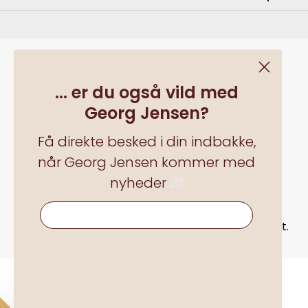
... er du også vild med
Georg Jensen?
Få direkte besked i din indbakke,
når Georg Jensen kommer med
nyheder
💌
Alle priser inkl. moms plus
forsendelsesomkostningerog eventuelle
... er du også vild med Georg Jensen?
leveringsomkostninger, hvis ikke andet er angivet.