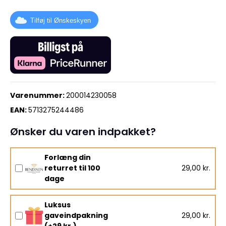
Tilføj til Ønskeskyen
Varenummer:
200014230058
EAN:
5713275244486
Ønsker du varen indpakket?
Forlæng din
returret til 100
29,00 kr.
dage
Luksus
gaveindpakning
29,00 kr.
(+29 kr.)