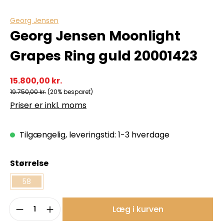
Georg Jensen
Georg Jensen Moonlight
Grapes Ring guld 20001423
15.800,00 kr.
19.750,00 kr.
(20% besparet)
Priser er inkl. moms
Tilgængelig, leveringstid: 1-3 hverdage
Vælg
Størrelse
58
Produktmængde: Indtast det ønskede b
Læg i kurven