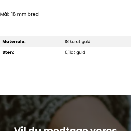
Mål: 18 mm bred
Materiale:
18 karat guld
Sten:
0,11ct guld
Vil du modtage vores