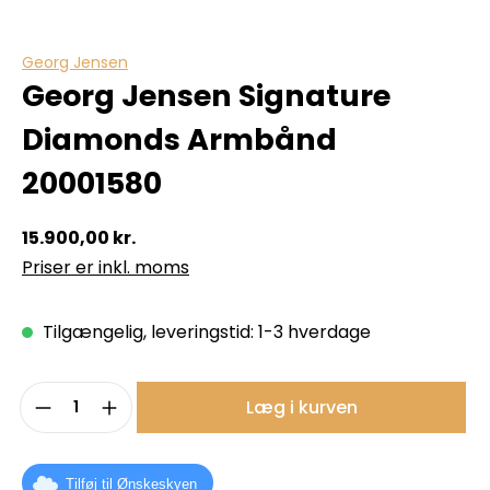
Georg Jensen
Georg Jensen Signature
Diamonds Armbånd
20001580
15.900,00 kr.
Priser er inkl. moms
Tilgængelig, leveringstid: 1-3 hverdage
Produktmængde: Indtast det ønskede b
Læg i kurven
Tilføj til Ønskeskyen