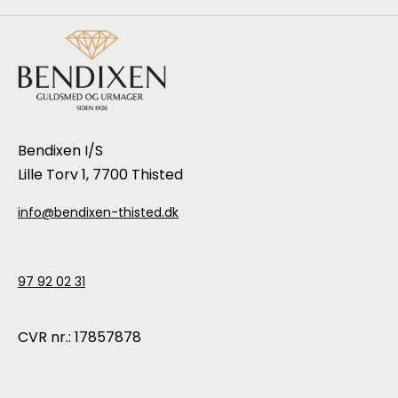
Bendixen I/S
Lille Torv 1, 7700 Thisted
info@bendixen-thisted.dk
97 92 02 31
CVR nr.: 17857878