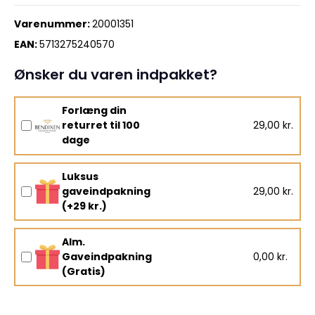
Varenummer:
20001351
EAN:
5713275240570
Ønsker du varen indpakket?
Forlæng din
returret til 100
29,00 kr.
dage
Luksus
gaveindpakning
29,00 kr.
(+29 kr.)
Alm.
Gaveindpakning
0,00 kr.
(Gratis)