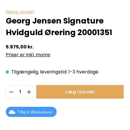
Georg Jensen
Georg Jensen Signature
Hvidguld Ørering 20001351
5.975,00 kr.
Priser er inkl. moms
Tilgængelig, leveringstid: 1-3 hverdage
Produktmængde: Indtast det ønskede b
Læg i kurven
Tilføj til Ønskeskyen