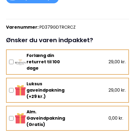
Varenummer:
PD379GDTRCRCZ
Ønsker du varen indpakket?
Forlæng din
returret til 100
29,00 kr.
dage
Luksus
gaveindpakning
29,00 kr.
(+29 kr.)
Alm.
Gaveindpakning
0,00 kr.
(Gratis)