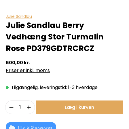
Julie Sandlau
Julie Sandlau Berry
Vedhæng Stor Turmalin
Rose PD379GDTRCRCZ
600,00 kr.
Priser er inkl. moms
Tilgængelig, leveringstid: 1-3 hverdage
Produktmængde: Indtast det ønskede b
Læg i kurven
Tilføj til Ønskeskyen