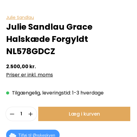
Julie Sandlau
Julie Sandlau Grace
Halskæde Forgyldt
NL578GDCZ
2.500,00 kr.
Priser er inkl. moms
Tilgængelig, leveringstid: 1-3 hverdage
Produktmængde: Indtast det ønskede b
Læg i kurven
Tilføj til Ønskeskyen