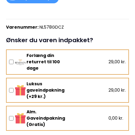
Varenummer:
NL578GDCZ
Ønsker du varen indpakket?
Forlæng din
returret til 100
29,00 kr.
dage
Luksus
gaveindpakning
29,00 kr.
(+29 kr.)
Alm.
Gaveindpakning
0,00 kr.
(Gratis)