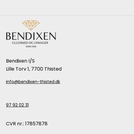
Bendixen I/S
Lille Torv 1, 7700 Thisted
info@bendixen-thisted.dk
97 92 02 31
CVR nr.: 17857878