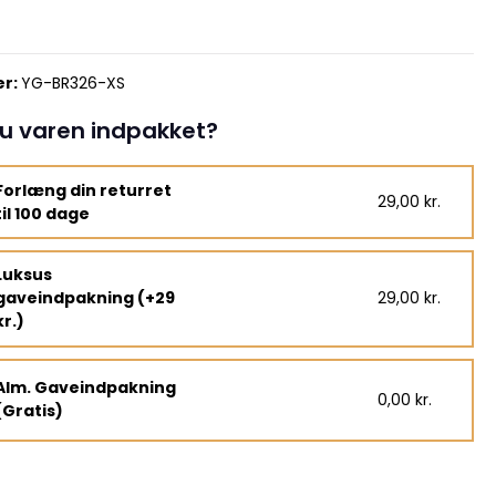
r:
YG-BR326-XS
u varen indpakket?
Forlæng din returret
29,00 kr.
til 100 dage
Luksus
gaveindpakning (+29
29,00 kr.
kr.)
Alm. Gaveindpakning
0,00 kr.
(Gratis)