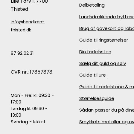
Lille Torv 1, 7700
Delbetaling
Thisted
Landsdækkende byttese
info@bendixen-
Brug af gavekort og ra
thisted.dk
Guide til ringstørrelser
Din fødelssten
97 92 02 31
Sælg dit guld og sølv
CVR nr.: 17857878
Guide til ure
Guide til ædelstene & m
Man - Fre: kl. 09:30 -
Størrelsesguide
17:00
Lørdag kl. 09:30 -
Sådan passer du på din
13:00
Søndag - lukket
Smykkets metaller og ov