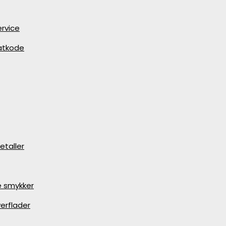
rvice
batkode
etaller
e smykker
erflader