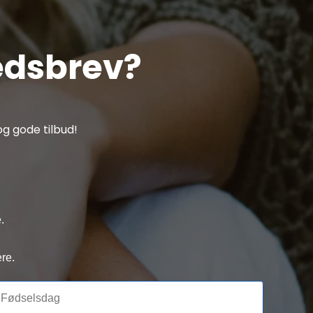
edsbrev?
g gode tilbud!
.
re.