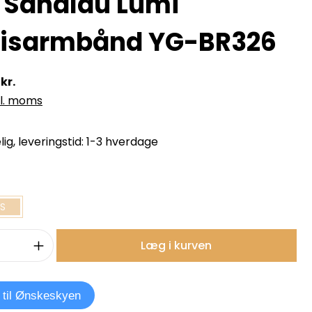
e Sandlau Lumi
isarmbånd YG-BR326
kr.
kl. moms
ig, leveringstid: 1-3 hverdage
S
mængde: Indtast det ønskede beløb, e
Læg i kurven
j til Ønskeskyen