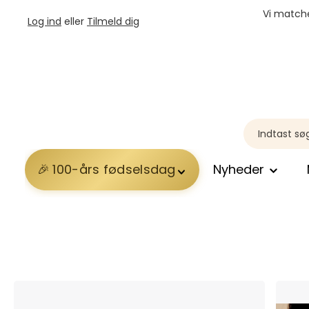
Vi matche
Log ind
eller
Tilmeld dig
100-års fødselsdag
Nyheder