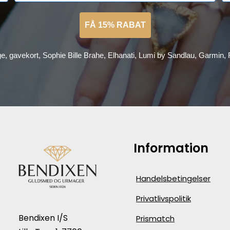
FÅ 15% RABAT
ge, gavekort, Sophie Bille Brahe, Elhanati, Lumi by Sandlau, Garmin
Information
Handelsbetingelser
Privatlivspolitik
Bendixen I/S
Prismatch