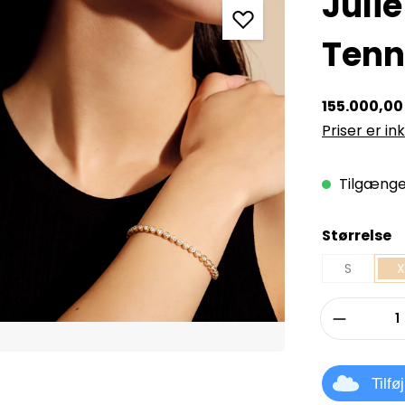
Juli
Tenn
155.000,00 
Priser er in
Tilgængel
Vælg
Størrelse
S
X
Produkt
Tilfø