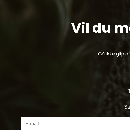
Vil du 
Gå ikke glip 
Sa