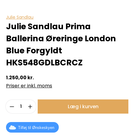
Julie Sandlau
Julie Sandlau Prima
Ballerina Øreringe London
Blue Forgyldt
HKS548GDLBCRCZ
1.250,00 kr.
Priser er inkl. moms
Produktmængde: Indtast det ønskede b
Læg i kurven
Tilføj til Ønskeskyen