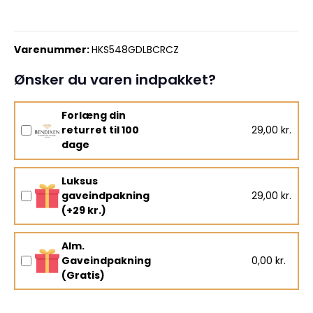
Varenummer:
HKS548GDLBCRCZ
Ønsker du varen indpakket?
Forlæng din
returret til 100
29,00 kr.
dage
Luksus
gaveindpakning
29,00 kr.
(+29 kr.)
Alm.
Gaveindpakning
0,00 kr.
(Gratis)