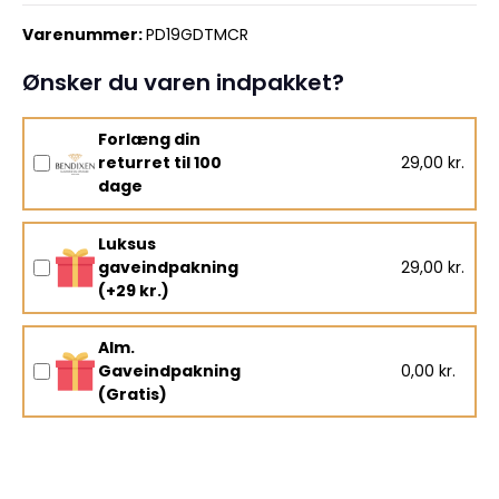
Varenummer:
PD19GDTMCR
Ønsker du varen indpakket?
Forlæng din
returret til 100
29,00 kr.
dage
Luksus
gaveindpakning
29,00 kr.
(+29 kr.)
Alm.
Gaveindpakning
0,00 kr.
(Gratis)