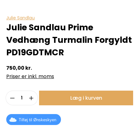
Julie Sandlau
Julie Sandlau Prime
Vedhæng Turmalin Forgyldt
PD19GDTMCR
750,00 kr.
Priser er inkl. moms
Produktmængde: Indtast det ønskede b
Læg i kurven
Tilføj til Ønskeskyen