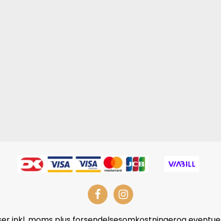
iser inkl. moms plus forsendelsesomkostningerog eventuel