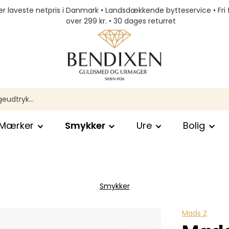
r laveste netpris i Danmark • Landsdækkende bytteservice • Fri 
over 299 kr. • 30 dages returret
Mærker
Smykker
Ure
Bolig
Smykker
Mads Z