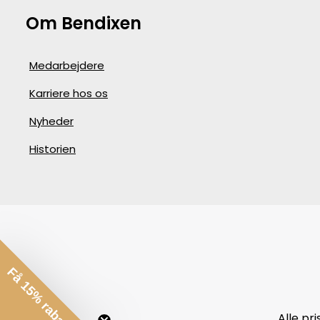
Om Bendixen
Medarbejdere
Karriere hos os
Nyheder
Historien
Få 15% rabat*
Alle pr