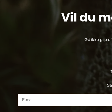
Vil du 
Gå ikke glip 
Sa