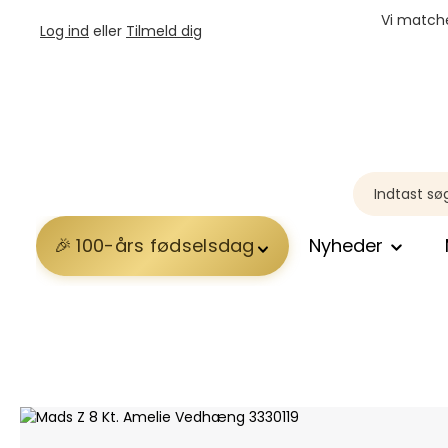
Vi matche
Log ind
eller
Tilmeld dig
100-års fødselsdag
Nyheder