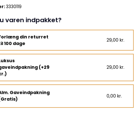
r:
3330119
u varen indpakket?
Forlæng din returret
29,00 kr.
til 100 dage
Luksus
gaveindpakning (+29
29,00 kr.
kr.)
Alm. Gaveindpakning
0,00 kr.
(Gratis)