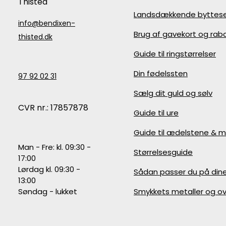
Thisted
Landsdækkende byttese
info@bendixen-
Brug af gavekort og ra
thisted.dk
Guide til ringstørrelser
Din fødelssten
97 92 02 31
Sælg dit guld og sølv
CVR nr.: 17857878
Guide til ure
Guide til ædelstene & m
Man - Fre: kl. 09:30 -
Størrelsesguide
17:00
Lørdag kl. 09:30 -
Sådan passer du på din
13:00
Søndag - lukket
Smykkets metaller og ov