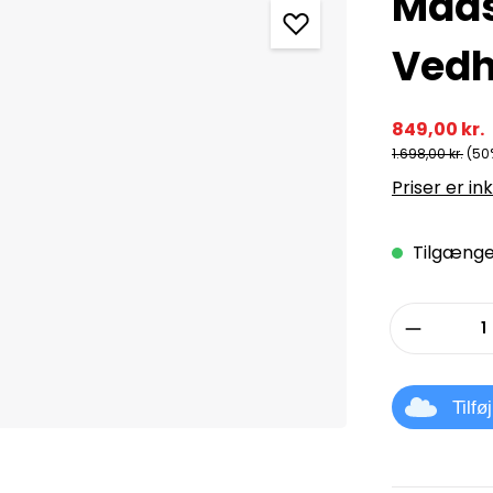
Mads
Vedh
849,00 kr.
1.698,00 kr.
(50
Priser er in
Tilgængel
Produkt
Tilfø