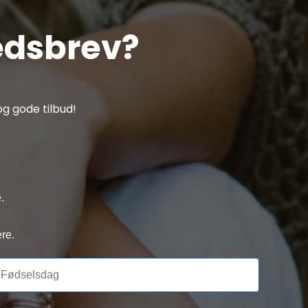
edsbrev?
g gode tilbud!
.
re.