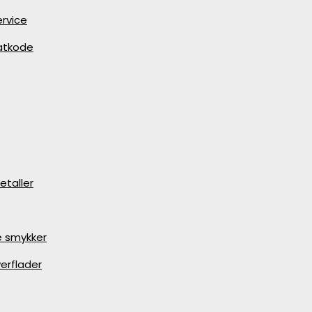
rvice
batkode
etaller
e smykker
erflader