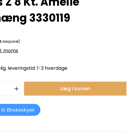
 Z 8 Kt. Amelie
æng 3330119
% besparet)
kl. moms
ig, leveringstid: 1-3 hverdage
mængde: Indtast det ønskede beløb, e
Læg i kurven
j til Ønskeskyen