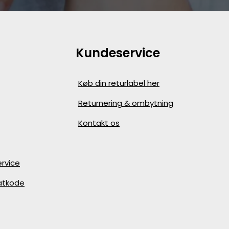
Kundeservice
Køb din returlabel her
Returnering & ombytning
Kontakt os
rvice
batkode