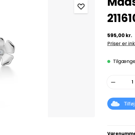
Mads
2116
595,00 kr.
Priser er in
Tilgængel
Produkt
Tilfø
Varenumme