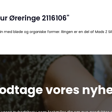
ur Øreringe 2116106"
n med bløde og organiske former. Ringen er en del af Mads Z Silv
modtage vores nyh