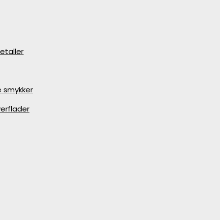
etaller
e smykker
erflader