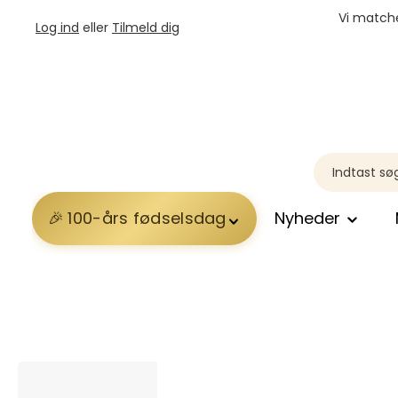
Vi matche
Log ind
eller
Tilmeld dig
100-års fødselsdag
Nyheder