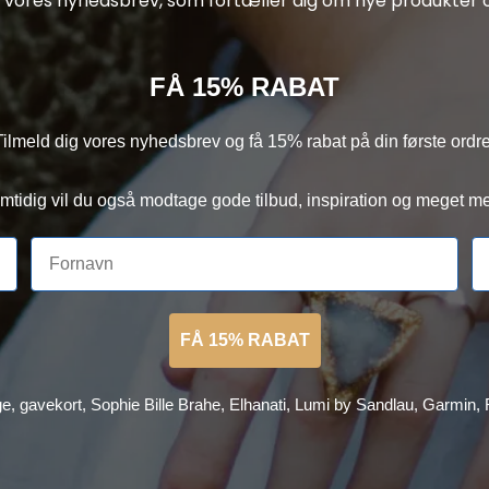
af vores nyhedsbrev, som fortæller dig om nye produkter o
FÅ 15% RABAT
Tilmeld dig vores nyhedsbrev og få 15% rabat på din første ordre
mtidig vil du også modtage gode tilbud, inspiration og meget me
FÅ 15% RABAT
ge, gavekort, Sophie Bille Brahe, Elhanati, Lumi by Sandlau, Garmin