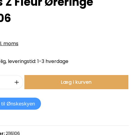
 Z Fleur Øreringe
106
kl. moms
ig, leveringstid: 1-3 hverdage
mængde: Indtast det ønskede beløb, e
Læg i kurven
j til Ønskeskyen
r:
2116106