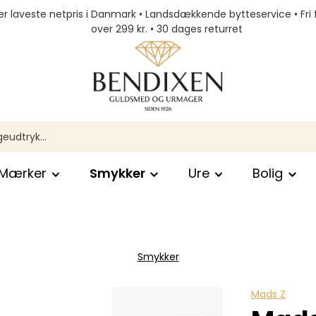
r laveste netpris i Danmark • Landsdækkende bytteservice • Fri 
over 299 kr. • 30 dages returret
Mærker
Smykker
Ure
Bolig
Smykker
Mads Z