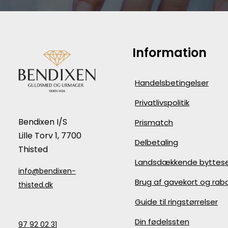
Information
Handelsbetingelser
Privatlivspolitik
Bendixen I/S
Prismatch
Lille Torv 1, 7700
Delbetaling
Thisted
Landsdækkende byttese
info@bendixen-
Brug af gavekort og ra
thisted.dk
Guide til ringstørrelser
Din fødelssten
97 92 02 31