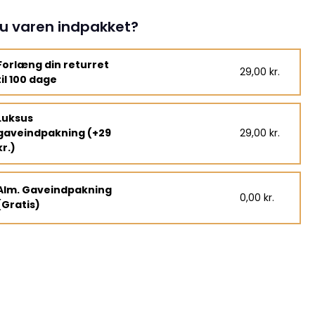
u varen indpakket?
Forlæng din returret
29,00 kr.
til 100 dage
Luksus
gaveindpakning (+29
29,00 kr.
kr.)
Alm. Gaveindpakning
0,00 kr.
(Gratis)