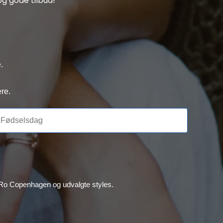
g gode tilbud!
.
re.
, Ro Copenhagen og udvalgte styles.