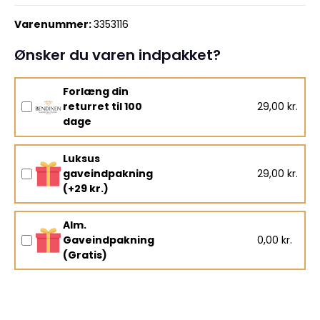
Varenummer:
3353116
Ønsker du varen indpakket?
Forlæng din
returret til 100
29,00 kr.
dage
Luksus
gaveindpakning
29,00 kr.
(+29 kr.)
Alm.
Gaveindpakning
0,00 kr.
(Gratis)