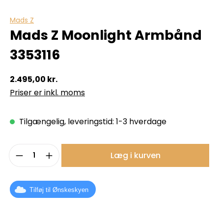
Mads Z
Mads Z Moonlight Armbånd
3353116
2.495,00 kr.
Priser er inkl. moms
Tilgængelig, leveringstid: 1-3 hverdage
Produktmængde: Indtast det ønskede b
Læg i kurven
Tilføj til Ønskeskyen